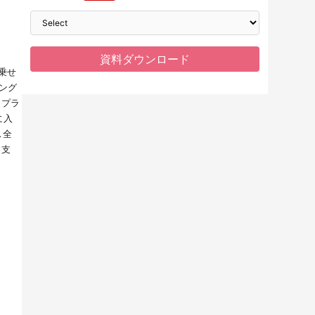
。
乗せ
ング
ープラ
に入
ス全
を支