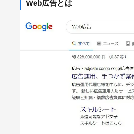
Web広告とは
Web広告のデメリット
Webマーケティングと広告運用の知識が必要
多角的な視点が必須
競合が多いキーワードはクリック単価が高くなる
Web広告にはどんな種類がある？
リスティング広告
主なリスティング広告例
ディスプレイ広告、DSP広告
主なディスプレイ広告例
リマーケティング、リターゲティング広告
主なリマーケティング、リターゲティング広告例
ネイティブアド
純広告・バナー広告
記事広告