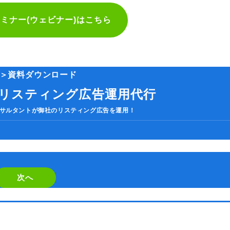
セミナー(ウェビナー)はこちら
人気のキーワード
HubSpot
LP(ランディングページ)
MEO
Shopify
SNS広
ケティングツール
アクセス解析
インフルエンサーマーケTips
善
ディスプレイ広告
フレームワーク
ホワイトペーパー
メ
＞資料ダウンロード
調査レポート
リスティング広告運用代行
サルタントが御社のリスティング広告を運用！
If
you
are
次へ
a
human,
ignore