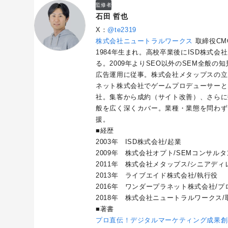
監修者
石田 哲也
X：
@te2319
株式会社ニュートラルワークス
取締役CM
1984年生まれ。高校卒業後にISD株式会
る。2009年よりSEO以外のSEM全般
広告運用に従事。株式会社メタップスの立
ネット株式会社でゲームプロデューサーと
社。集客から成約（サイト改善）、さらに
般を広く深くカバー。業種・業態を問わず
援。
■経歴
2003年 ISD株式会社/起業
2009年 株式会社オプト/SEMコンサル
2011年 株式会社メタップス/シニアディ
2013年 ライブエイド株式会社/執行役
2016年 ワンダープラネット株式会社/プロ
2018年 株式会社ニュートラルワークス/
■著書
プロ直伝！デジタルマーケティング成果創