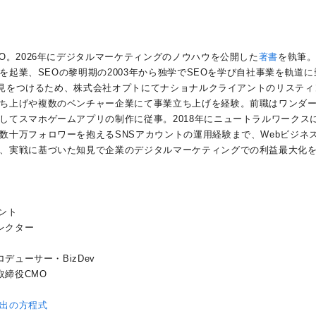
O。2026年にデジタルマーケティングのノウハウを公開した
著書
を執筆
社を起業、SEOの黎明期の2003年から独学でSEOを学び自社事業を軌道に
の知見をつけるため、株式会社オプトにてナショナルクライアントのリスティ
ち上げや複数のベンチャー企業にて事業立ち上げを経験。前職はワンダ
してスマホゲームアプリの制作に従事。2018年にニュートラルワークス
数十万フォロワーを抱えるSNSアカウントの運用経験まで、Webビジネ
、実戦に基づいた知見で企業のデジタルマーケティングでの利益最大化
タント
レクター
デューサー・BizDev
取締役CMO
出の方程式