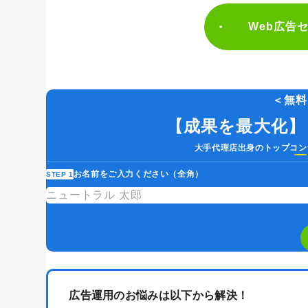
Web広告
Googleアナリティクス
Google広告
Webサイトリニューアル
Webマー
コンテンツマーケティング
サイト改
＜無料
リンクビルディング
採用サイト
【成果を最大化】
大手代理店出身のトップコン
お名前をご入力ください（全角）
STEP 1
広告運用のお悩みは以下から解決！