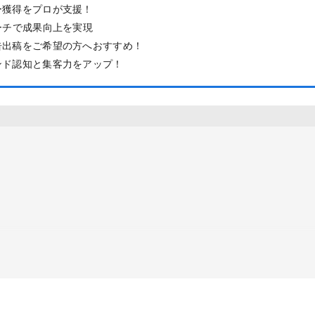
ー獲得をプロが支援！
this
ーチで成果向上を実現
field
告出稿をご希望の方へおすすめ！
ンド認知と集客力をアップ！
定できる
ティングを調整できる