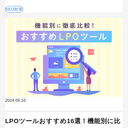
SEO対策
キーワードから記事を検索
カテゴリーから記事を検索
検索する
2024.05.10
人気のキーワード
Googleアナリティクス
Google広告
LPOツールおすすめ16選！機能別に比
HubSpot
LP(ランディングページ)