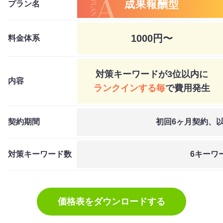
成果報酬型
プラン名
1000円〜
料金体系
対策キーワードが3位以内に
内容
ランクインする毎
で費用発生
契約期間
初回6ヶ月契約、
対策キーワード数
6キーワ
価格表をダウンロードする