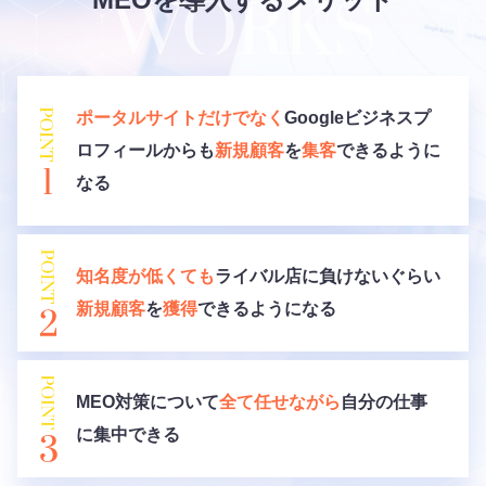
ポータルサイトだけでなく
Googleビジネスプ
ロフィールからも
新規顧客
を
集客
できるように
なる
知名度が低くても
ライバル店に負けないぐらい
新規顧客
を
獲得
できるようになる
MEO対策について
全て任せながら
自分の仕事
に集中できる