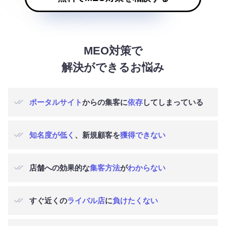
MEO対策で
解決ができる
お悩み
ポータルサイト
からの集客に
依存
してしまっている
知名度が低く
、新規顧客を
獲得できない
店舗への効果的な
集客方法
が
わからない
すぐ近くの
ライバル店
に
負けたくない