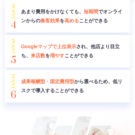
あまり費用をかけなくても、
短期間
でオンライ
ンからの
集客効果
を
高める
ことができる
Googleマップで上位表示
され、他店より目立
ち、
来店数
を
増やす
ことができる
成果報酬型・固定費用型
から選べるため、低リ
スクで導入することができる