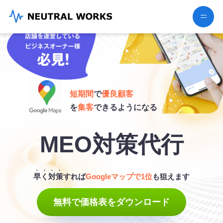
短期間
で
優良顧客
を
集客
できるようになる
MEO対策代行
早く対策
すれば
Googleマップで1位
も狙えます
無料で価格表をダウンロード