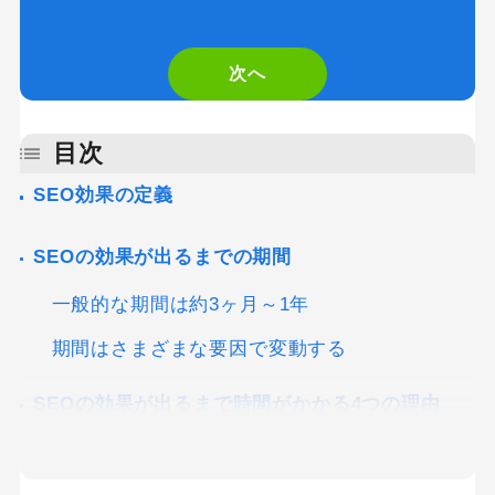
you
are
次へ
a
human,
目次
ignore
SEO効果の定義
this
SEOの効果が出るまでの期間
field
一般的な期間は約3ヶ月～1年
期間はさまざまな要因で変動する
SEOの効果が出るまで時間がかかる4つの理由
理由1：インデックス登録に時間がかかる