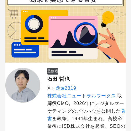
監修者
石田 哲也
X：
@te2319
株式会社ニュートラルワークス
取
締役CMO。2026年にデジタルマー
ケティングのノウハウを公開した
著
書
を執筆。1984年生まれ。高校卒
業後にISD株式会社を起業、SEOの