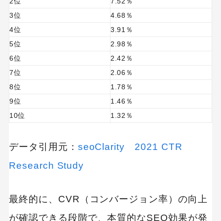
2位
7.52％
ポイント1：定期的に効果測定を行う
検索パフォーマンスの分析（Googleサーチコン
3位
4.68％
ソール）
4位
3.91％
行動データの分析（GA4）
5位
2.98％
6位
2.42％
ポイント2：PDCAサイクルを回す
7位
2.06％
SEO効果を高めるには中長期的な戦略が大切
8位
1.78％
9位
1.46％
10位
1.32％
データ引用元：
seoClarity 2021 CTR
Research Study
最終的に、CVR（コンバージョン率）の向上
が確認できる段階で、本質的なSEO効果が発