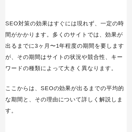
MEO
Shopify
SNS広告
TikTok
TikTok運用代行Tips
SEO対策の効果はすぐには現れず、一定の時
Webサイトリニューアル
Webマーケティングツール
間がかかります。多くのサイトでは、効果が
アクセス解析
出るまでに3ヶ月〜1年程度の期間を要します
インフルエンサーマーケTips
が、その期間はサイトの状況や競合性、キー
オウンドメディア
コーポレートサイト
ワードの種類によって大きく異なります。
コンテンツマーケティング
サイト改善
ディスプレイ広告
ここからは、SEOの効果が出るまでの平均的
フレームワーク
ホワイトペーパー
な期間と、その理由について詳しく解説しま
メルマガ
リスティング広告
リンクビルディング
採用サイト
す。
調査レポート