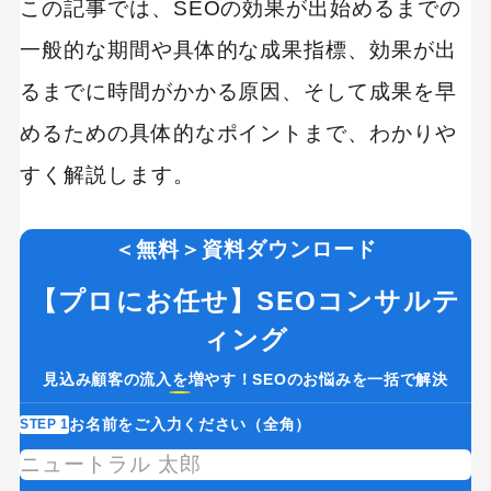
この記事では、SEOの効果が出始めるまでの
一般的な期間や具体的な成果指標、効果が出
るまでに時間がかかる原因、そして成果を早
めるための具体的なポイントまで、わかりや
すく解説します。
＜無料＞資料ダウンロード
【プロにお任せ】SEOコンサルテ
ィング
見込み顧客の流入を増やす！SEOのお悩みを一括で解決
お名前をご入力ください（全角）
STEP 1
ST
If