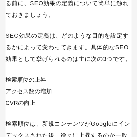
る前に、SEO効果の定義について簡単に触れ
回遊・導線を意識して離脱を防ぐ
競合サイトを分析し、差別化ポイントを明確に
ておきましょう。
する
ポイント3：内部リンクの最適化
SEO効果の定義は、どのような目的を設定す
ユーザー視点でリンク導線を設計する
るかによって変わってきます。具体的なSEO
トピッククラスター型の構成を採用する
アンカーテキストは具体的かつ簡潔に
効果として挙げられるのは主に次の3つです。
ポイント4：HTMLタグの活用
見出しタグ（h1〜h3）で構造を明確にする
検索順位の上昇
titleタグとmeta descriptionでCTRを高める
アクセス数の増加
alt属性で画像の内容を補足する
strongタグやulタグで読みやすさを強化する
CVRの向上
ポイント5：ページ読み込み速度の改善
画像の圧縮と次世代フォーマットの導入
検索順位は、新規コンテンツがGoogleにイン
JavaScript・CSSの最適化
ブラウザキャッシュとCDNの活用
デックスされた後、徐々に上昇するのが一般