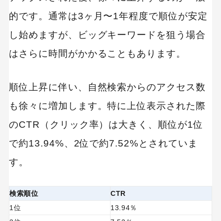
評価ツールを使ってボトルネックを特定する
的です。通常は3ヶ月〜1年程度で順位が安定
ポイント6：良質な被リンクの獲得
し始めますが、ビッグキーワードを狙う場合
オリジナル性の高いコンテンツを発信する
業界内で引用されやすいテーマを選ぶ
はさらに時間がかかることもあります。
SNSやプレスリリースで拡散を促す
被リンクを得ている競合を分析する
順位上昇に伴い、自然検索からのアクセス数
ポイント7：SNSや外部メディアの活用
も徐々に増加します。特に上位表示された際
SNSでの拡散を前提にした導線設計
インフルエンサーや専門家との連携を図る
のCTR（クリック率）は大きく、順位が1位
ポイント8：サイテーションの獲得
で約13.94%、2位で約7.52%とされていま
情報接点の「幅」を意識して露出経路を増やす
す。
SNSは拡散でなく「記名性」に注目する
高評価は促すものではなく「育つ」もの
検索順位
CTR
SEO対策をする際の2つの注意点
1位
13.94％