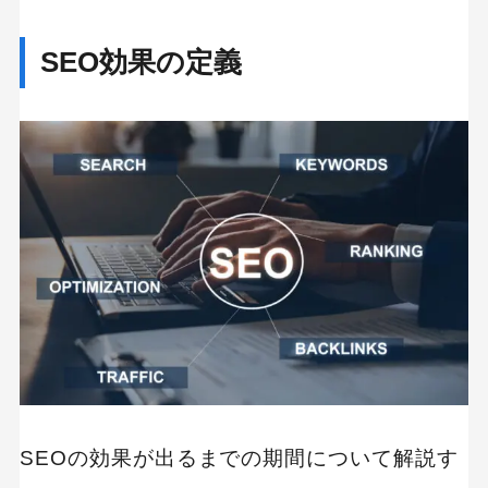
理由2：E-E-A-Tの評価に時間がかかる
理由3：ドメインパワーの蓄積に時間がかかる
SEO効果の定義
理由4：競合の多いキーワードほど時間がかか
る
SEOの効果を早める8つのポイント
ポイント1：ユーザー目線のキーワード選定
ユーザーの検索意図を分類する
競合サイトの上位キーワードを調査する
サジェストや関連キーワードを活用する
ツールを使ってキーワードのデータを可視化す
る
ポイント2：高品質なコンテンツ作成
ユーザーの疑問に網羅的に応える
構造を整理し、読みやすさを高める
SEOの効果が出るまでの期間について解説す
一次情報・実例・データで信頼性を強化する