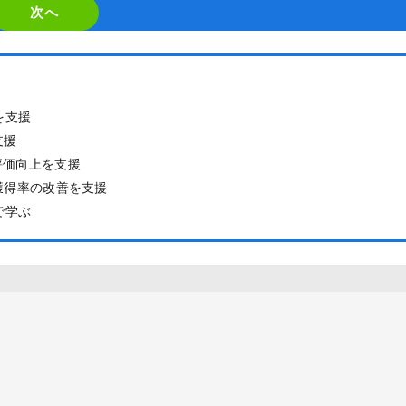
are
次へ
a
human,
ignore
を支援
this
支援
field
評価向上を支援
獲得率の改善を支援
で学ぶ