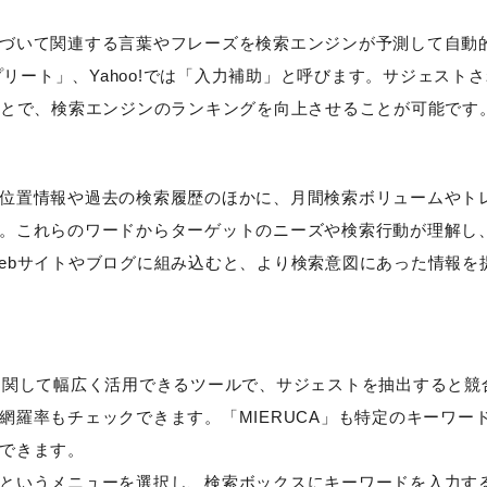
づいて関連する言葉やフレーズを検索エンジンが予測して自動
プリート」、Yahoo!では「入力補助」と呼びます。サジェスト
ことで、検索エンジンのランキングを向上させることが可能です
位置情報や過去の検索履歴のほかに、月間検索ボリュームやト
。これらのワードからターゲットのニーズや検索行動が理解し
ebサイトやブログに組み込むと、より検索意図にあった情報を
カテゴリーから記事を検索
EOに関して幅広く活用できるツールで、サジェストを抽出すると競
羅率もチェックできます。「MIERUCA」も特定のキーワー
できます。
というメニューを選択し、検索ボックスにキーワードを入力す
検索する