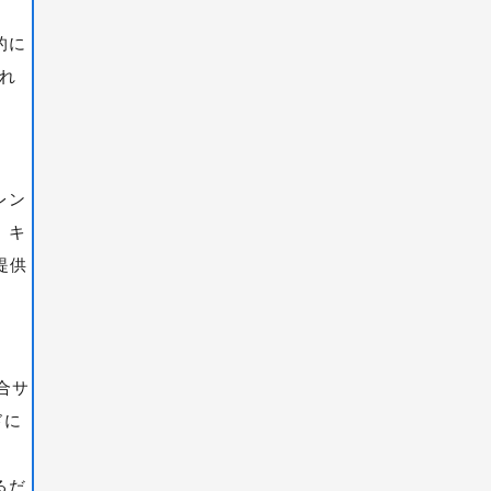
的に
され
。
レン
、キ
提供
合サ
ドに
るだ