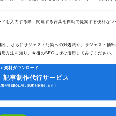
人気のキーワード
HubSpot
LP(ランディングページ)
MEO
Shopify
SNS広
ードを入力する際、関連する言葉を自動で提案する便利なツ
ケティングツール
アクセス解析
インフルエンサーマーケTips
善
ディスプレイ広告
フレームワーク
ホワイトペーパー
メ
調査レポート
連性、さらにサジェスト汚染への対処法や、サジェスト抽出
用方法を知り、今後のSEOにぜひ活用してみてください。
＞資料ダウンロード
い】記事制作代行サービス
に繋がるSEOに強い記事を制作します！
If
you