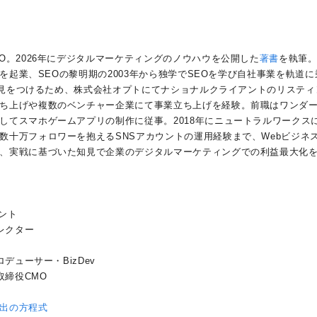
O。2026年にデジタルマーケティングのノウハウを公開した
著書
を執筆
社を起業、SEOの黎明期の2003年から独学でSEOを学び自社事業を軌道に
の知見をつけるため、株式会社オプトにてナショナルクライアントのリスティ
ち上げや複数のベンチャー企業にて事業立ち上げを経験。前職はワンダ
してスマホゲームアプリの制作に従事。2018年にニュートラルワークス
数十万フォロワーを抱えるSNSアカウントの運用経験まで、Webビジネ
、実戦に基づいた知見で企業のデジタルマーケティングでの利益最大化
タント
レクター
デューサー・BizDev
取締役CMO
出の方程式