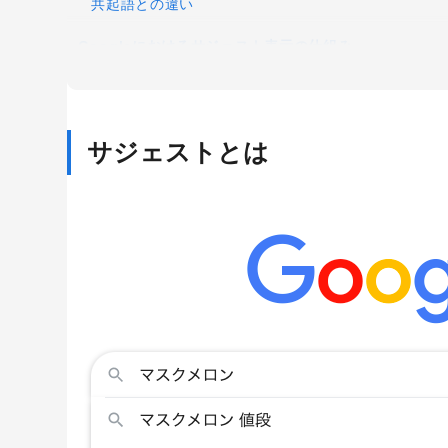
共起語との違い
Googleにおけるサジェスト表示の仕組み
1. 検索ユーザーの位置情報
2. ユーザー属性（過去の検索履歴など）
サジェストとは
3. 月間検索ボリューム
4. トレンド性の高いキーワード
サジェスト汚染には注意が必要
サジェストをSEOに生かす方法
検索意図を掴むヒントとして生かす
記事のリライトに生かす
サジェストの抽出に役立つツール
【有料】Keywordmap