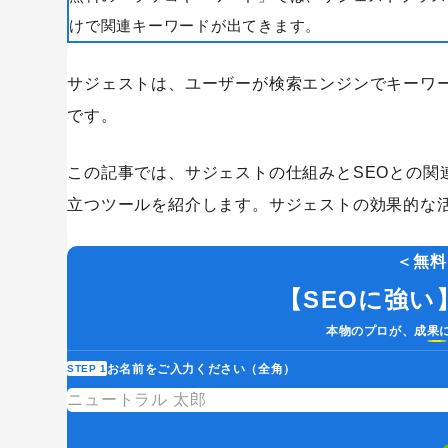
けで関連キーワードが出てきます。
Googleアナリティクス
Google広告
サジェストは、ユーザーが検索エンジンでキーワ
Webサイトリニューアル
Webマー
です。
コンテンツマーケティング
サイト改
リンクビルディング
採用サイト
この記事では、サジェストの仕組みとSEOとの関
立つツールを紹介します。サジェストの効果的な活
＜無料
【SEOに強
本物のプロが、成果
お名前をご入力ください（全角）
STEP 1