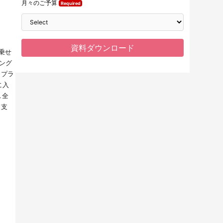
。
乗せ
ング
ープラ
に入
ス全
を支