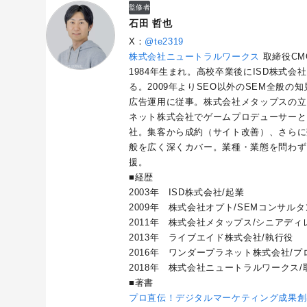
監修者
石田 哲也
X：
@te2319
株式会社ニュートラルワークス
取締役CM
1984年生まれ。高校卒業後にISD株式会
る。2009年よりSEO以外のSEM全般
広告運用に従事。株式会社メタップスの立
ネット株式会社でゲームプロデューサーと
社。集客から成約（サイト改善）、さらに
般を広く深くカバー。業種・業態を問わず
援。
■経歴
2003年 ISD株式会社/起業
2009年 株式会社オプト/SEMコンサル
2011年 株式会社メタップス/シニアディ
2013年 ライブエイド株式会社/執行役
2016年 ワンダープラネット株式会社/プロ
2018年 株式会社ニュートラルワークス/
■著書
プロ直伝！デジタルマーケティング成果創