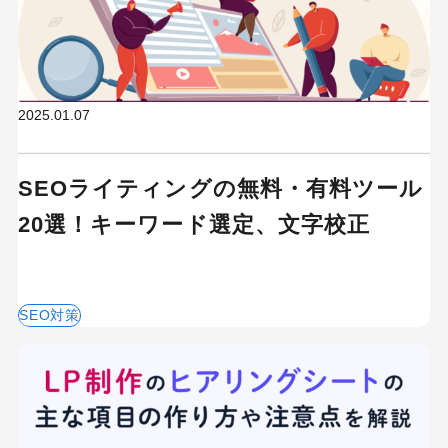
MEO
Shopify
SNS広告
TikTok
TikTok運用代行Tips
Webサイトリニューアル
Webマーケティングツール
2025.01.07
アクセス解析
インフルエンサーマーケTips
SEOライティングの無料・有料ツール
オウンドメディア
20選！キーワード選定、文字校正
コーポレートサイト
コンテンツマーケティング
サイト改善
ディスプレイ広告
フレームワーク
ホワイトペーパー
SEO対策
メルマガ
リスティング広告
リンクビルディング
採用サイト
調査レポート