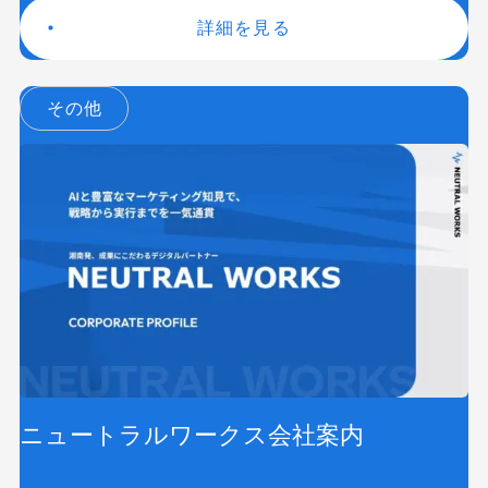
HubSpot
LP(ランディングページ)
詳細を見る
MEO
Shopify
SNS広告
TikTok
TikTok運用代行Tips
Webサイトリニューアル
その他
Webマーケティングツール
アクセス解析
インフルエンサーマーケTips
オウンドメディア
コーポレートサイト
コンテンツマーケティング
サイト改善
ディスプレイ広告
フレームワーク
ホワイトペーパー
メルマガ
リスティング広告
リンクビルディング
採用サイト
ニュートラルワークス会社案内
調査レポート