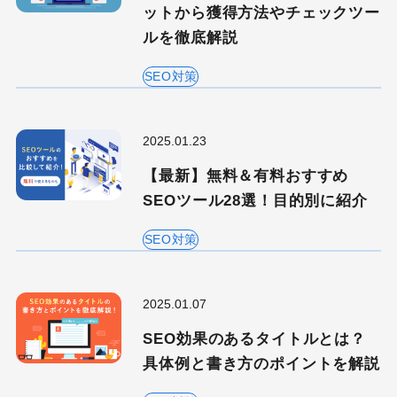
ットから獲得方法やチェックツー
ルを徹底解説
SEO対策
検索する
2025.01.23
人気のキーワード
【最新】無料＆有料おすすめ
Googleアナリティクス
Google広告
SEOツール28選！目的別に紹介
HubSpot
LP(ランディングページ)
SEO対策
MEO
Shopify
SNS広告
TikTok
TikTok運用代行Tips
Webサイトリニューアル
2025.01.07
Webマーケティングツール
SEO効果のあるタイトルとは？
アクセス解析
具体例と書き方のポイントを解説
インフルエンサーマーケTips
オウンドメディア