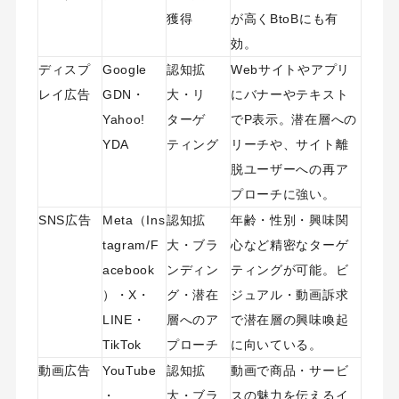
獲得
が高くBtoBにも有
効。
ディスプ
Google
認知拡
Webサイトやアプリ
レイ広告
GDN・
大・リ
にバナーやテキスト
Yahoo!
ターゲ
でP表示。潜在層への
YDA
ティング
リーチや、サイト離
脱ユーザーへの再ア
プローチに強い。
SNS広告
Meta（Ins
認知拡
年齢・性別・興味関
tagram/F
大・ブラ
心など精密なターゲ
acebook
ンディン
ティングが可能。ビ
）・X・
グ・潜在
ジュアル・動画訴求
LINE・
層へのア
で潜在層の興味喚起
TikTok
プローチ
に向いている。
動画広告
YouTube
認知拡
動画で商品・サービ
・
大・ブラ
スの魅力を伝えるイ