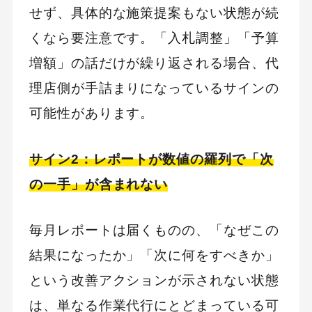
せず、具体的な施策提案もない状態が続
MEO
Shopify
SNS広告
TikTok
くなら要注意です。「入札調整」「予算
TikTok運用代行Tips
Webサイトリニューアル
増額」の話だけが繰り返される場合、代
Webマーケティングツール
理店側が手詰まりになっているサインの
アクセス解析
可能性があります。
インフルエンサーマーケTips
オウンドメディア
コーポレートサイト
サイン2：レポートが数値の羅列で「次
コンテンツマーケティング
の一手」が含まれない
サイト改善
ディスプレイ広告
フレームワーク
ホワイトペーパー
毎月レポートは届くものの、「なぜこの
メルマガ
リスティング広告
結果になったか」「次に何をすべきか」
リンクビルディング
採用サイト
調査レポート
という改善アクションが示されない状態
は、単なる作業代行にとどまっている可