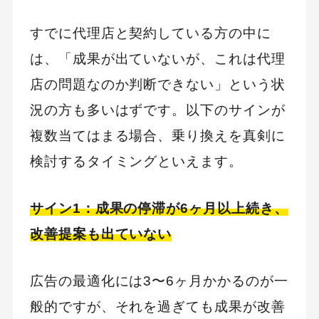
すでに代理店と契約している方の中に
キーワードから記事を検索
は、「成果が出ていないが、これは代理
店の問題なのか判断できない」という状
況の方も多いはずです。以下のサインが
複数当てはまる場合、乗り換えを真剣に
カテゴリーから記事を検索
検討するタイミングといえます。
サイン1：成果の停滞が6ヶ月以上続き、
改善提案も出ていない
検索する
人気のキーワード
広告の最適化には3〜6ヶ月かかるのが一
Googleアナリティクス
Google広告
般的ですが、それを過ぎても成果が改善
HubSpot
LP(ランディングページ)