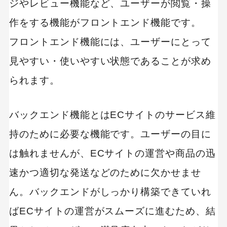
ジやレビュー機能など、ユーザーが閲覧・操
チャット機能
作をする機能がフロントエンド機能です。
クーポン機能
フロントエンド機能には、ユーザーにとって
アクセス解析
見やすい・使いやすい状態であることが求め
ブログ
られます。
自社アプリ
ECサイトに必要な機能を考える際の注意点
バックエンド機能とはECサイトのサービス維
ECサイトのコンセプトにマッチした機能を検討
持のために必要な機能です。ユーザーの目に
する
は触れませんが、ECサイトの運営や商品の迅
構築方法によって使える機能/使えない機能があ
速かつ適切な発送などのために欠かせませ
る
ん。バックエンドがしっかり構築できていれ
機能×構築方法によっては追加コストがかかる
ばECサイトの運営がスムーズに進むため、結
場合がある