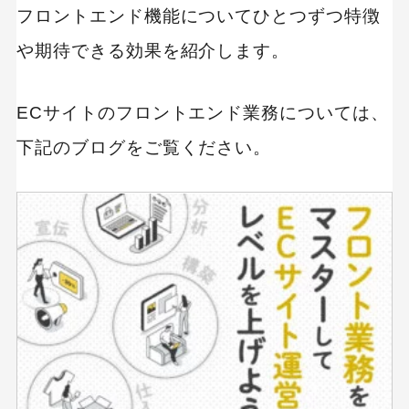
フロントエンド機能についてひとつずつ特徴
MEO
Shopify
SNS広告
TikTok
TikTok運用代行Tips
や期待できる効果を紹介します。
Webサイトリニューアル
Webマーケティングツール
ECサイトのフロントエンド業務については、
アクセス解析
下記のブログをご覧ください。
インフルエンサーマーケTips
オウンドメディア
コーポレートサイト
コンテンツマーケティング
サイト改善
ディスプレイ広告
フレームワーク
ホワイトペーパー
メルマガ
リスティング広告
リンクビルディング
採用サイト
調査レポート