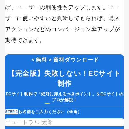
ば、ユーザーの利便性もアップします。ユー
ザーに使いやすいと判断してもられば、購入
アクションなどのコンバージョン率アップが
期待できます。
＜無料＞資料ダウンロード
【完全版】失敗しない！ECサイト
制作
ECサイト制作で「絶対に抑えるべきポイント」をECサイトの
プロが解説！
お名前をご入力ください（全角）
STEP 1
ST