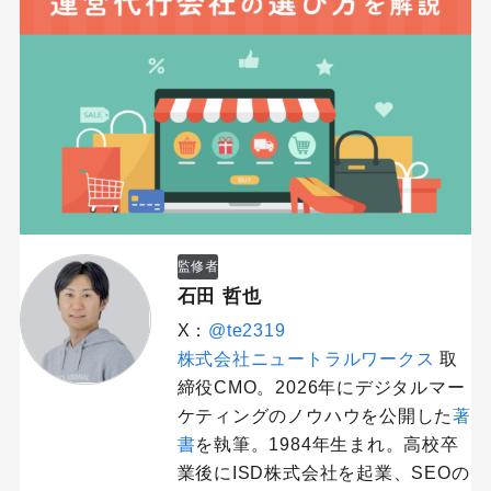
監修者
石田 哲也
X：
@te2319
株式会社ニュートラルワークス
取
締役CMO。2026年にデジタルマー
ケティングのノウハウを公開した
著
書
を執筆。1984年生まれ。高校卒
業後にISD株式会社を起業、SEOの