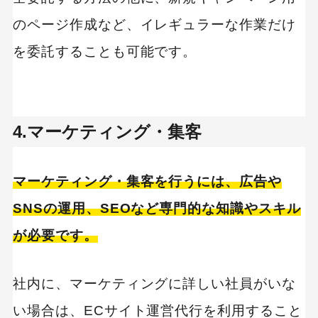
MEO
Shopify
SNS広告
TikTok
のページ作成など、イレギュラーな作業だけ
TikTok運用代行Tips
を委託することも可能です。
Webサイトリニューアル
Webマーケティングツール
アクセス解析
インフルエンサーマーケTips
4.マーケティング・集客
オウンドメディア
コーポレートサイト
コンテンツマーケティング
マーケティング・集客を行うには、広告や
サイト改善
ディスプレイ広告
SNSの運用、SEOなど専門的な知識やスキル
フレームワーク
ホワイトペーパー
が必要です。
メルマガ
リスティング広告
リンクビルディング
採用サイト
調査レポート
社内に、マーケティングに詳しい社員がいな
い場合は、ECサイト運営代行を利用すること