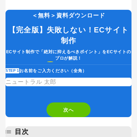
＜無料＞資料ダウンロード
【完全版】失敗しない！ECサイト
制作
ECサイト制作で「絶対に抑えるべきポイント」をECサイトの
プロが解説！
お名前をご入力ください（全角）
STEP 1
ST
次へ
目次