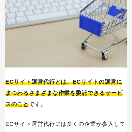
総合支援タイプ
運営特化タイプ
作業処理特化タイプ
細分化作業タイプ
ECサイト運営代行の費用について
1.月額固定型
2.成果報酬型
ECサイト運営代行とは、ECサイトの運営に
3.複合型（月額固定＋成果報酬）
まつわるさまざまな作業を委託できるサービ
スのこと
です。
ECサイト運営代行のメリット
ECサイト運営代行のデメリット
ECサイト運営代行には多くの企業が参入して