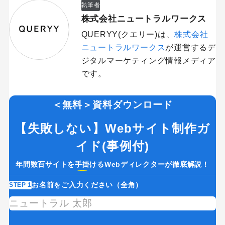
執筆者
株式会社ニュートラルワークス
QUERYY(クエリー)は、
株式会社
ニュートラルワークス
が運営するデ
ジタルマーケティング情報メディア
です。
＜無料＞資料ダウンロード
【失敗しない】Webサイト制作ガ
イド(事例付)
年間数百サイトを手掛けるWebディレクターが徹底解説！
お名前をご入力ください（全角）
STEP 1
ST
If
you