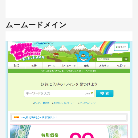
MEO
Shopify
SNS広告
TikTok
TikTok運用代行Tips
ムームードメイン
Webサイトリニューアル
Webマーケティングツール
アクセス解析
インフルエンサーマーケTips
オウンドメディア
コーポレートサイト
コンテンツマーケティング
サイト改善
ディスプレイ広告
フレームワーク
ホワイトペーパー
メルマガ
リスティング広告
リンクビルディング
採用サイト
調査レポート