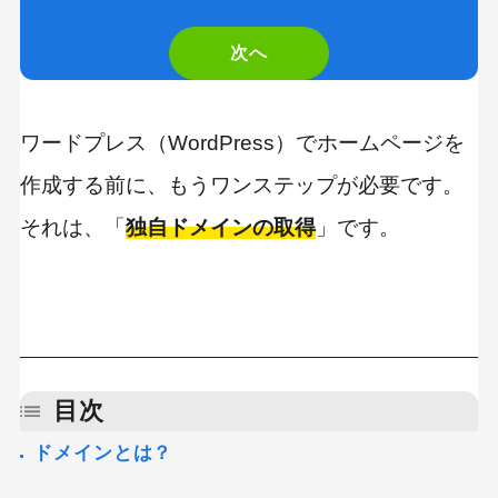
are
次へ
a
human,
ワードプレス（WordPress）でホームページを
ignore
作成する前に、もうワンステップが必要です。
this
それは、「
独自ドメインの取得
」です。
field
目次
ドメインとは？