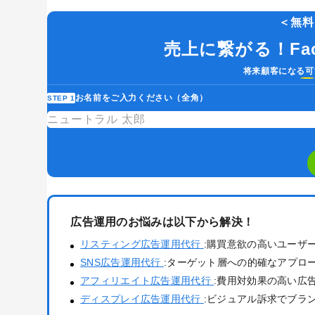
＜無料
売上に繋がる！Fa
Googleアナリティクス
Google広告
Webサイトリニューアル
Webマー
将来顧客になる可
コンテンツマーケティング
サイト改
お名前をご入力ください（全角）
STEP 1
リンクビルディング
採用サイト
広告運用のお悩みは以下から解決！
リスティング広告運用代行
:購買意欲の高いユーザ
SNS広告運用代行
:ターゲット層への的確なアプロ
アフィリエイト広告運用代行
:費用対効果の高い広
ディスプレイ広告運用代行
:ビジュアル訴求でブラ