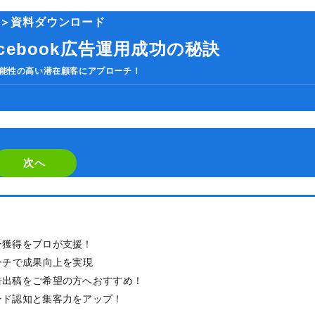
＞資料ダウンロード
人気のキーワード
cebook広告運用成功の秘訣
HubSpot
LP(ランディングページ)
MEO
Shopify
SNS広
ケティングツール
アクセス解析
インフルエンサーマーケTips
能性の高い潜在顧客にアプローチ！
善
ディスプレイ広告
フレームワーク
ホワイトペーパー
メ
調査レポート
If
you
are
次へ
a
human,
ignore
ー獲得をプロが支援！
this
ーチで成果向上を実現
field
告出稿をご希望の方へおすすめ！
ンド認知と集客力をアップ！