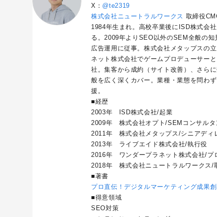
X：
@te2319
株式会社ニュートラルワークス
取締役CM
1984年生まれ。高校卒業後にISD株式会
る。2009年よりSEO以外のSEM全般
広告運用に従事。株式会社メタップスの立
ネット株式会社でゲームプロデューサーと
社。集客から成約（サイト改善）、さらに
般を広く深くカバー。業種・業態を問わず
援。
■経歴
2003年 ISD株式会社/起業
2009年 株式会社オプト/SEMコンサル
2011年 株式会社メタップス/シニアディ
2013年 ライブエイド株式会社/執行役
2016年 ワンダープラネット株式会社/プロ
2018年 株式会社ニュートラルワークス/
■著書
プロ直伝！デジタルマーケティング成果創
■得意領域
SEO対策