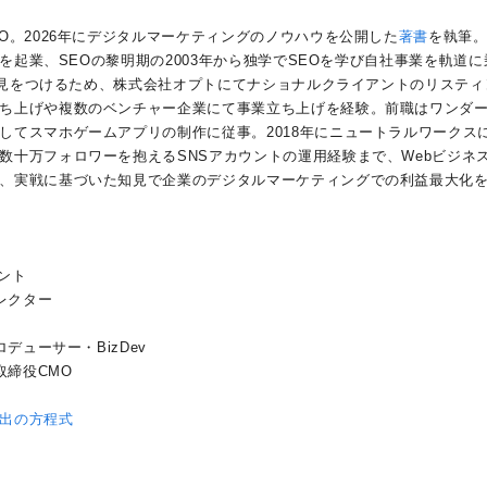
O。2026年にデジタルマーケティングのノウハウを公開した
著書
を執筆
社を起業、SEOの黎明期の2003年から独学でSEOを学び自社事業を軌道に
の知見をつけるため、株式会社オプトにてナショナルクライアントのリスティ
ち上げや複数のベンチャー企業にて事業立ち上げを経験。前職はワンダ
してスマホゲームアプリの制作に従事。2018年にニュートラルワークス
数十万フォロワーを抱えるSNSアカウントの運用経験まで、Webビジネ
、実戦に基づいた知見で企業のデジタルマーケティングでの利益最大化
タント
レクター
デューサー・BizDev
取締役CMO
出の方程式