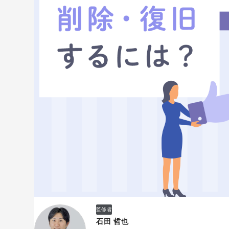
監修者
石田 哲也