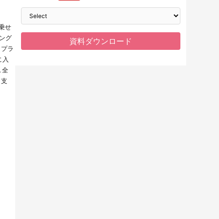
。
乗せ
ング
ープラ
に入
ス全
を支