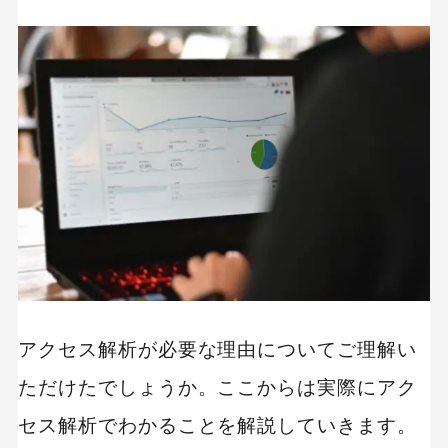
キーワードから記事を検索
カテゴリーから記事を検索
検索する
アクセス解析が必要な理由についてご理解い
人気のキーワード
ただけたでしょうか。ここからは実際にアク
Googleアナリティクス
Google広告
セス解析でわかることを解説していきます。
HubSpot
LP(ランディングページ)