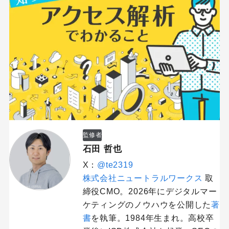
監修者
石田 哲也
X：
@te2319
株式会社ニュートラルワークス
取
締役CMO。2026年にデジタルマー
ケティングのノウハウを公開した
著
書
を執筆。1984年生まれ。高校卒