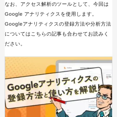
なお、アクセス解析のツールとして、今回は
MEO
Shopify
SNS広告
TikTok
Google アナリティクスを使用します。
TikTok運用代行Tips
Webサイトリニューアル
Googleアナリティクスの登録方法や分析方法
Webマーケティングツール
についてはこちらの記事も合わせてお読みく
アクセス解析
ださい。
インフルエンサーマーケTips
オウンドメディア
コーポレートサイト
コンテンツマーケティング
サイト改善
ディスプレイ広告
フレームワーク
ホワイトペーパー
メルマガ
リスティング広告
リンクビルディング
採用サイト
調査レポート