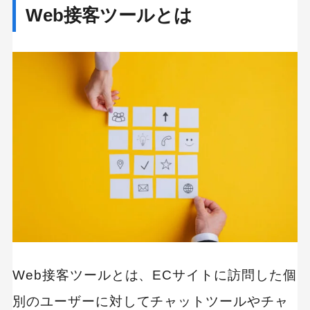
Web接客ツールとは
MEO
Shopify
SNS広告
TikTok
TikTok運用代行Tips
Webサイトリニューアル
Webマーケティングツール
アクセス解析
インフルエンサーマーケTips
オウンドメディア
コーポレートサイト
コンテンツマーケティング
サイト改善
ディスプレイ広告
フレームワーク
ホワイトペーパー
メルマガ
リスティング広告
リンクビルディング
採用サイト
調査レポート
Web接客ツールとは、ECサイトに訪問した個
別のユーザーに対してチャットツールやチャ