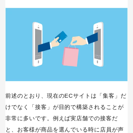
自社の運用リソースに合わせた選択
操作性（UI/UX）
必要機能があるか
カスタマーサポートの充実度
ECサイト向けWeb接客ツール8選
ポップアップ型
ユーザーに最適な接客ができる｜（Flipdesk）
AIによる接客効果の自動最適化できる｜（ECコ
ンシェル）
前述のとおり、現在のECサイトは「集客」だ
サイトの多くの課題を改善できる｜（Gyro-n）
けでなく「接客」が目的で構築されることが
チャット型
非常に多いです。例えば実店舗での接客だ
誰でも簡単に利用できる｜（チャットディーラ
ー）
と、お客様が商品を選んでいる時に店員が声