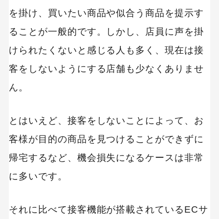
コンバージョンを最大化できる｜（qualva）
を掛け、買いたい商品や似合う商品を提示す
ハイブリッド型
ることが一般的です。しかし、店員に声を掛
顧客体験を最大化できる｜（KARTE）
おもてなしを実現できる｜（SELF for EC）
けられたくないと感じる人も多く、現在は接
LTVを最大化できる｜（Robee）
客をしないようにする店舗も少なくありませ
その他おすすめのWeb接客ツール
ん。
コンバージョン率の改善ができる｜（CODE
Markething Cloud）
とはいえど、接客をしないことによって、お
客様が目的の商品を見つけることができずに
有人型でお問い合わせの作業効率を最適化でき
る｜（Intercom）
帰宅するなど、機会損失になるケースは非常
オンラインでオフライン接客ができる｜
に多いです。
（LiveCall）
チャットボット型導入事例
それに比べて接客機能が搭載されているECサ