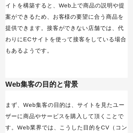
イトを構築すると、Web上で商品の説明や提
かご落ち・情報入力途中の離脱を防いで売上10
倍に
案ができるため、お客様の要望に合う商品を
かご落ちの改善でCVRが200％に！
提供できます。接客ができない店舗では、代
わりにECサイトを使って接客をしている場合
Web接客ツール導入の注意点
もあるようです。
ECサイト接客のまとめ
Web集客の目的と背景
まず、Web集客の目的は、サイトを見たユー
ザーに商品やサービスを購入して頂くことで
す。Web業界では、こうした目的をCV（コン