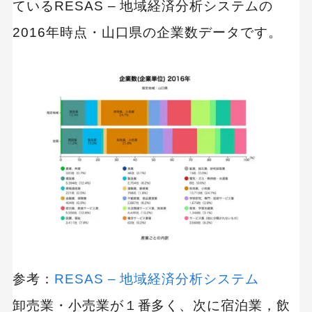
blanc
ているRESAS – 地域経済分析システムの
2016年時点・山口県の企業数データです。
【業界別】美容・アパレルに強い制作会社
映像制作を活用したサイト構築｜株式会社スト
リーミングラボ
【業界別】人材・教育業界に強い制作会社
制作会社 比較表
各種プロモーション企画に対応｜株式会社
Kirara Marketing
顧客のニーズに合わせてサイトをカスタマイズ
できる｜株式会社アピールコム
【業界別】病院・医療業界に強い制作会社
参考：
RESAS – 地域経済分析システム
卸売業・小売業が１番多く、次に宿泊業，飲
制作会社 比較表