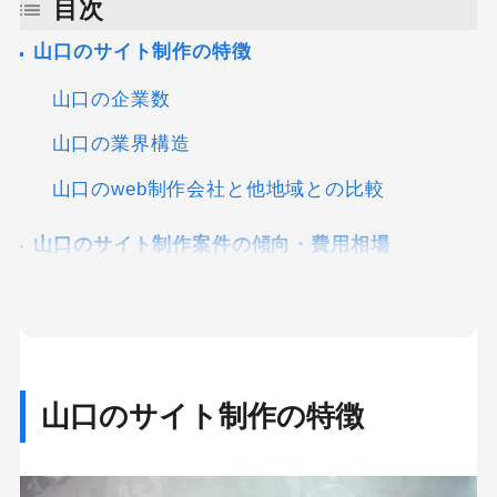
目次
ignore
山口のサイト制作の特徴
this
山口の企業数
field
山口の業界構造
山口のweb制作会社と他地域との比較
山口のサイト制作案件の傾向・費用相場
山口で失敗しない制作会社の選び方・ポイント
【強み別】全国のWeb制作案件に対応できる制作
会社
山口のサイト制作の特徴
株式会社ニュートラルワークス
【強み別】制作経験・実績が豊富な制作会社