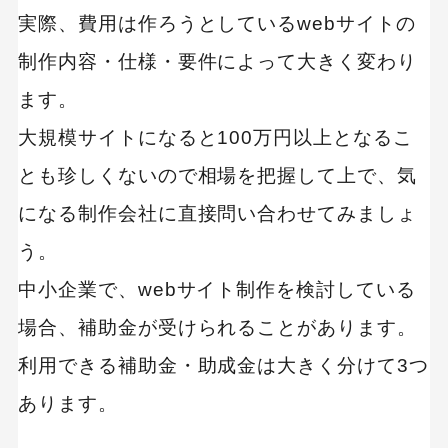
実際、費用は作ろうとしているwebサイトの
MEO
Shopify
SNS広告
TikTok
TikTok運用代行Tips
制作内容・仕様・要件によって大きく変わり
Webサイトリニューアル
ます。
Webマーケティングツール
大規模サイトになると100万円以上となるこ
アクセス解析
インフルエンサーマーケTips
とも珍しくないので相場を把握して上で、気
オウンドメディア
になる制作会社に直接問い合わせてみましょ
コーポレートサイト
う。
コンテンツマーケティング
サイト改善
ディスプレイ広告
中小企業で、webサイト制作を検討している
フレームワーク
ホワイトペーパー
場合、補助金が受けられることがあります。
メルマガ
リスティング広告
利用できる補助金・助成金は大きく分けて3つ
リンクビルディング
採用サイト
調査レポート
あります。