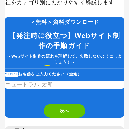
社をカテゴリ別にわかりやすく解説します。
＜無料＞資料ダウンロード
【発注時に役立つ】Webサイト制
作の手順ガイド
～Webサイト制作の流れを理解して、失敗しないようにしま
しょう！～
お名前をご入力ください（全角）
STEP 1
ST
If
you
are
次へ
a
human,