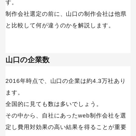
す。
【強み別】デザインが得意な制作会社
制作会社選定の前に、山口の制作会社は他県
制作会社 比較表
と比較して何が違うのかを解説します。
店舗デザインも依頼できる｜有限会社デザイン
エー・トゥ・ゼット
高いデザイン性が特徴｜ガレーラ株式会社
山口の企業数
【強み別】集客・マーケティングが強い制作会社
2016年時点で、山口の企業は約4.3万社あり
制作会社 比較表
ます。
毎月無料セミナーを開催｜株式会社ケイ・アー
全国的に見ても数は多いでしょう。
ル・ワイ・サービスステーション
その中から、自社にあったweb制作会社を選
SEOに強いサイトを提供｜株式会社ビジネス・
ロジック・ジャパン
定し費用対効果の高い結果を得ることが重要