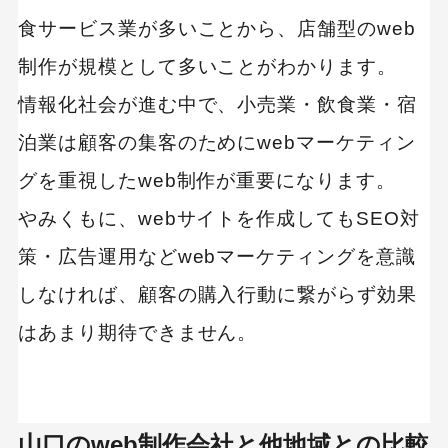
食サービス業が多いことから、店舗型のweb
ソリューションの力でビジネスをサポート｜株
式会社コマーシャルアーツ
制作が規模として多いことがわかります。
医療関連サイトの制作に強みあり｜U-be
情報化社会が進む中で、小売業・飲食業・宿
【制作カテゴリ別】ECサイトの構築が得意な制作
泊業は顧客の集客のためにwebマーケティン
会社
グを重視したweb制作が重要になります。
制作会社 比較表
やみくもに、webサイトを作成してもSEO対
CMSを活用したスピーディなEC構築｜JIN-
策・広告運用などwebマーケティングを意識
OFFICE
しなければ、顧客の購入行動に繋がらず効果
PC出張サポートを提供｜アフィプロシステムズ
はあまり期待できません。
合同会社
【制作カテゴリ別】コーポレートサイトの制作が
得意な制作会社
山口のweb制作会社と他地域との比較