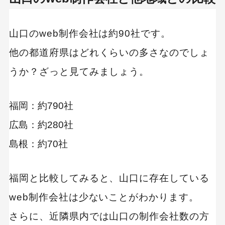
制作会社 比較表
生産性を高めるサイト構築｜有限会社アイティ
山口のweb制作会社は約90社です。
ーキューブ
他の都道府県はどれくらいの多さなのでしょ
企業PR動画の撮影が可能｜koko.net
うか？ざっと見てみましょう。
【制作カテゴリ別】採用(リクルート)サイトの制
作が得意な制作会社
福岡：約790社
制作会社 比較表
広島：約280社
広報に関するサービスを提供｜株式会社スワー
島根：約70社
クス
Webマーケティングに強みあり｜パズル
福岡と比較してみると、山口に存在している
【制作カテゴリ別】LP制作が得意な制作会社
web制作会社は少ないことがわかります。
制作会社 比較表
さらに、近隣県内では山口の制作会社数の方