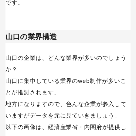
完全成果型のサイト制作｜株式会社アオン
です。
【強み別】システム開発に強い制作会社
制作会社 比較表
山口の業界構造
サーバー運用まで総合的にサポート｜ブライジ
ングヒルズ
山口の企業は、どんな業界が多いのでしょう
様々な企業のIT活用をサポート｜株式会社モト
か？
クロス
山口に集中している業界のweb制作が多いこ
【業界別】不動産業界に強い制作会社
とが推測されます。
制作会社 比較表
地方になりますので、色んな企業が参入して
不動産業者専用のCMSを構築｜株式会社トクア
いますがデータを元に見ていきましょう。
オ
以下の画像は、経済産業省・内閣府が提供し
不動産に特化したSEO対策が可能｜有限会社