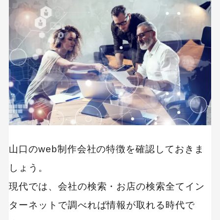
制作会社 比較表
様々なジャンルのサイト構築実績あり｜有限会
社Celestiale
目標到達まで徹底サポート｜株式会社無限
コミュニケーション重要視したサイト設計｜株
式会社スプリングブレス
【強み別】価格が安い(格安)制作会社
山口のweb制作会社の特徴を確認しておきま
制作会社 比較表
しょう。
既存のサイトもCMS化できる｜テックデザイン
合同会社
現代では、会社の検索・お店の検索全てイン
格安でサイトカスタマイズが可能｜山口ネット
ターネットで調べれば情報が取れる時代で
ワークシステム