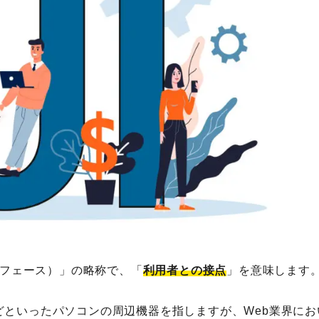
人気のキーワード
HubSpot
LP(ランディングページ)
MEO
Shopify
SNS広
ケティングツール
アクセス解析
インフルエンサーマーケTips
善
ディスプレイ広告
フレームワーク
ホワイトペーパー
メ
調査レポート
る
ンターフェース）」の略称で、「
利用者との接点
」を意味します
どといったパソコンの周辺機器を指しますが、Web業界にお