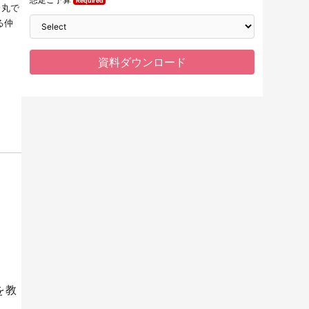
一丸で
る仲
を教