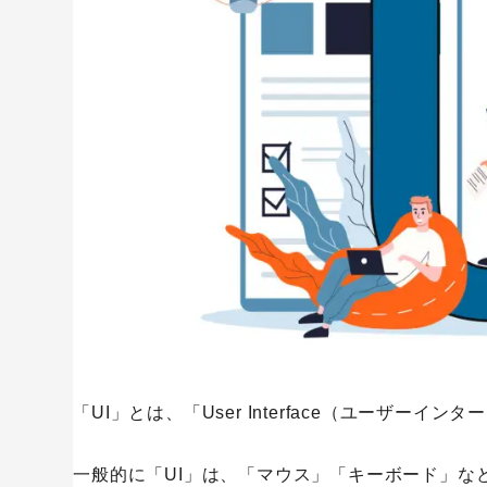
スマートフォンの普及
CX（カスタマーエクスペリエンス）の注目
Googleアナリティクス
Google広告
UI/UXをデザインする際のポイント
Webサイトリニューアル
Webマー
コンテンツマーケティング
サイト改
人気のサービスのUIを分析する
リンクビルディング
採用サイト
デザインの原則を意識する
情報過多にならないようシンプルに整理する
ユーザー分析やペルソナ作成を行う
ユーザー視点でデザインする
PCやスマートフォンなどデバイスごとにUIを考案す
ユーザビリティのテストを行う
優れたUI/UXによる成功事例
「UI」とは、「User Interface（ユーザーイ
コカ・コーラ
一般的に「UI」は、「マウス」「キーボード」な
ZOZOTOWN