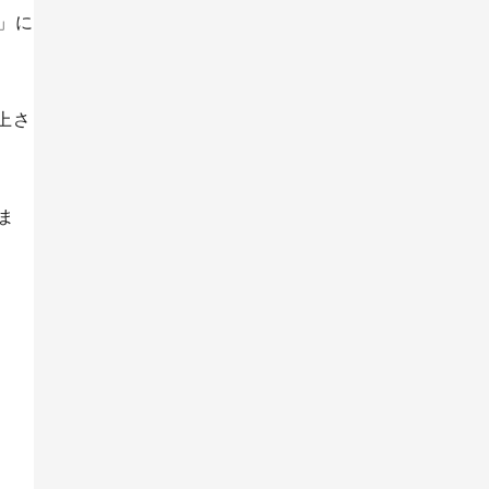
」に
上さ
ま