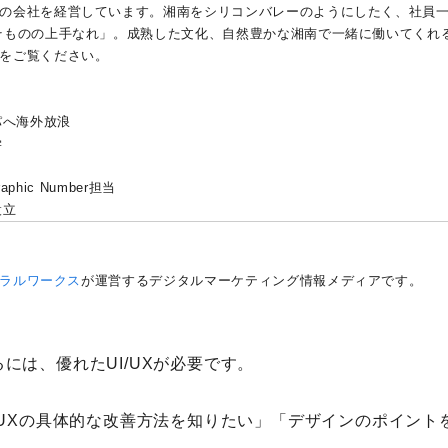
の会社を経営しています。湘南をシリコンバレーのようにしたく、社員
そものの上手なれ」。成熟した文化、自然豊かな湘南で一緒に働いてくれ
をご覧ください。
パへ海外放浪
学
phic Number担当
設立
ラルワークス
が運営するデジタルマーケティング情報メディアです。
には、優れたUI/UXが必要です。
/UXの具体的な改善方法を知りたい」「デザインのポイント