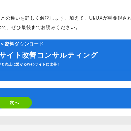
。
葉との違いを詳しく解説します。加えて、UI/UXが重要視さ
ので、ぜひ最後までお読みください。
＞資料ダウンロード
bサイト改善コンサルティング
客と売上に繋がるWebサイトに改善！
If
you
are
次へ
a
human,
ignore