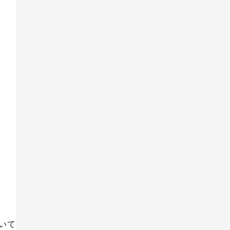
告
TikTok
TikTok運用代行Tips
オウンドメディア
コーポレートサイト
ルマガ
リスティング広告
。
いて