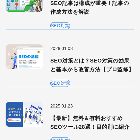
SEO記事は構成が重要！記事の
作成方法を解説
キーワードから記事を検索
SEO対策
2026.01.08
カテゴリーから記事を検索
SEO対策とは？SEO対策の効果
と基本から改善方法【プロ監修】
SEO対策
検索する
2025.01.23
人気のキーワード
【最新】無料＆有料おすすめ
Googleアナリティクス
Google広告
SEOツール28選！目的別に紹介
HubSpot
LP(ランディングページ)