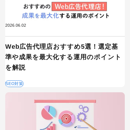
MEO
Shopify
SNS広告
TikTok
TikTok運用代行Tips
Webサイトリニューアル
2026.06.02
Webマーケティングツール
アクセス解析
Web広告代理店おすすめ5選！選定基
インフルエンサーマーケTips
準や成果を最大化する運用のポイント
オウンドメディア
コーポレートサイト
を解説
コンテンツマーケティング
サイト改善
ディスプレイ広告
SEO対策
フレームワーク
ホワイトペーパー
メルマガ
リスティング広告
リンクビルディング
採用サイト
調査レポート