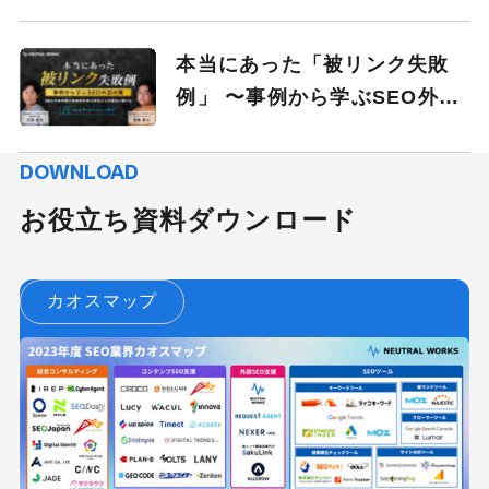
詰まり感解消のヒントが見つ
かる60分
本当にあった「被リンク失敗
例」 〜事例から学ぶSEO外部
対策〜
DOWNLOAD
お役立ち資料ダウンロード
カオスマップ