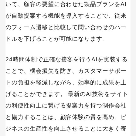
いて、顧客の要望に合わせた製品プランをAI
MEO
Shopify
SNS広告
TikTok
が自動提案する機能を導入することで、従来
TikTok運用代行Tips
Webサイトリニューアル
のフォーム遷移と比較して問い合わせのハー
Webマーケティングツール
ドルを下げることが可能になります。
アクセス解析
インフルエンサーマーケTips
24時間体制で正確な接客を行うAIを実装する
オウンドメディア
コーポレートサイト
ことで、機会損失を防ぎ、カスタマーサポー
コンテンツマーケティング
トの負担を軽減しながら、効率的に成果を上
サイト改善
ディスプレイ広告
げることができます。 最新のAI技術をサイト
フレームワーク
ホワイトペーパー
メルマガ
リスティング広告
の利便性向上に繋げる提案力を持つ制作会社
リンクビルディング
採用サイト
と協力することは、顧客体験の質を高め、ビ
調査レポート
ジネスの生産性を向上させることに大きく寄