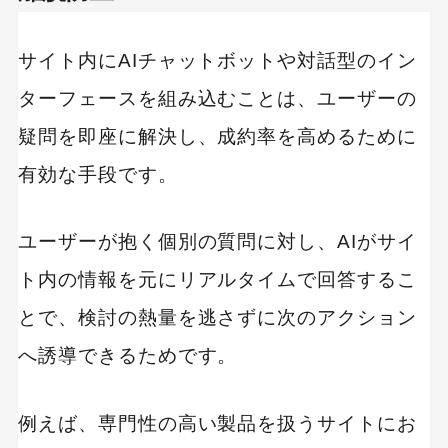
サイト内にAIチャットボットや対話型のイン
キーワードから記事を検索
ターフェースを組み込むことは、ユーザーの
疑問を即座に解決し、成約率を高めるために
有効な手段です。
カテゴリーから記事を検索
ユーザーが抱く個別の質問に対し、AIがサイ
ト内の情報を元にリアルタイムで回答するこ
とで、検討の熱量を逃さずに次のアクション
検索する
へ誘導できるためです。
人気のキーワード
Googleアナリティクス
Google広告
例えば、専門性の高い製品を扱うサイトにお
HubSpot
LP(ランディングページ)