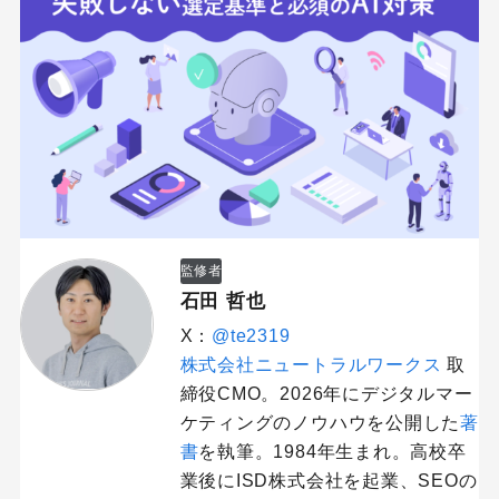
監修者
石田 哲也
X：
@te2319
株式会社ニュートラルワークス
取
締役CMO。2026年にデジタルマー
ケティングのノウハウを公開した
著
書
を執筆。1984年生まれ。高校卒
業後にISD株式会社を起業、SEOの