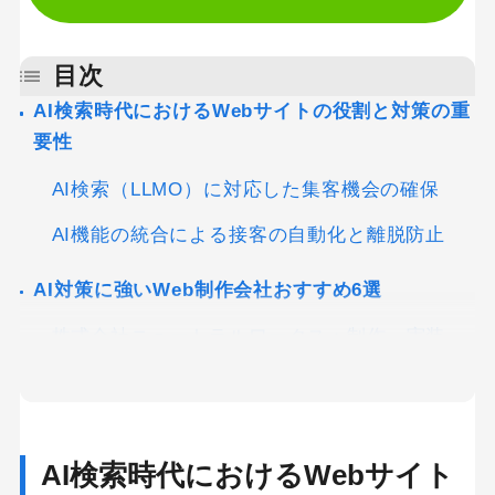
目次
AI検索時代におけるWebサイトの役割と対策の重
要性
AI検索（LLMO）に対応した集客機会の確保
AI機能の統合による接客の自動化と離脱防止
AI対策に強いWeb制作会社おすすめ6選
株式会社ニュートラルワークス：制作・実装・
改善まで一気通貫で任せやすい
株式会社PLAN-B：SEOだけで終わらない統合
型のAI対策
AI検索時代におけるWebサイト
株式会社デジタルアイデンティティ：技術実装