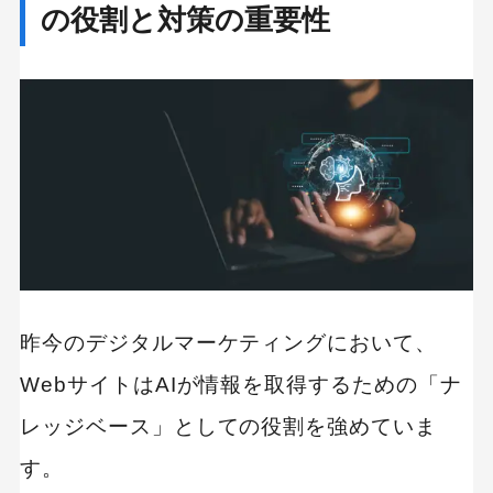
の役割と対策の重要性
に強いAI検索対応
株式会社Faber Company：可視化と分析を軸に
AI露出を伸ばす
サクラサクマーケティング株式会社：既存サイ
ト改善との相性がよいAI診断型支援
株式会社Speee：事業成果まで見据えた大規模
なAI時代対応
失敗しないための制作会社選びのポイント
技術的な裏付けとAIアルゴリズムへの理解
昨今のデジタルマーケティングにおいて、
費用対効果を意識した現実的なAI実装案
WebサイトはAIが情報を取得するための「ナ
AI対策は「資産」を築くもの。今こそ集客戦略の
レッジベース」としての役割を強めていま
アップデートを
す。