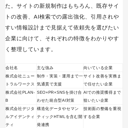
た。サイトの新規制作はもちろん、既存サイ
トの改善、AI検索での露出強化、引用されや
すい情報設計まで見据えて依頼先を選びたい
企業に向けて、それぞれの特徴をわかりやす
く整理しています。
会社名
主な強み
向いている企業
株式会社ニュー
制作・実装・運用まで一
サイト改善を実務ま
トラルワークス
気通貫で支援
で任せたい企業
株式会社PLAN-
SEO×PR×SNSを掛け合
AIでの推奨獲得まで
B
わせた統合型AI対策
狙いたい企業
株式会社デジタ
構造化データやセマン
技術面の整備を重視
ルアイデンティ
ティックHTMLを含む開
する企業
ティ
発連携