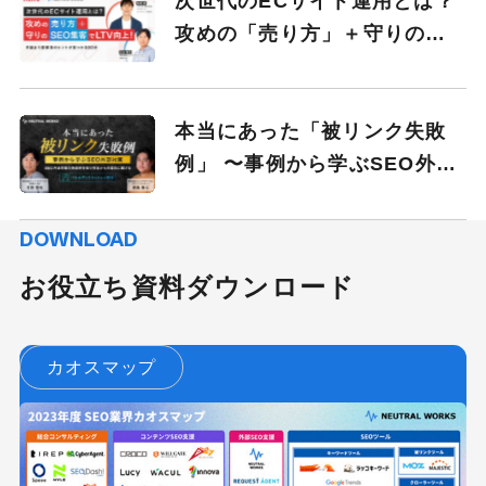
次世代のECサイト運用とは？
攻めの「売り方」＋守りの
「SEO集客」でLTV向上！ 手
詰まり感解消のヒントが見つ
かる60分
本当にあった「被リンク失敗
例」 〜事例から学ぶSEO外部
対策〜
DOWNLOAD
お役立ち資料ダウンロード
カオスマップ