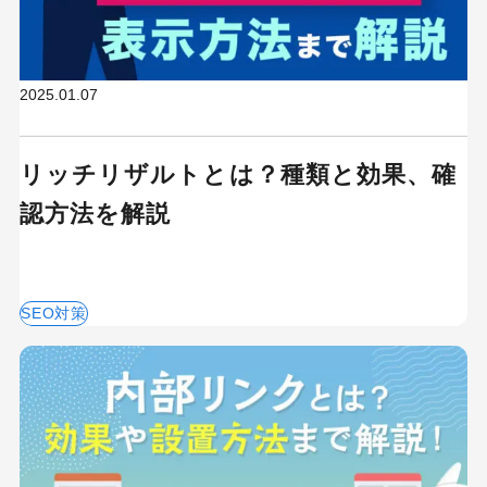
MEO
Shopify
SNS広告
TikTok
TikTok運用代行Tips
Webサイトリニューアル
2025.01.07
Webマーケティングツール
アクセス解析
リッチリザルトとは？種類と効果、確
インフルエンサーマーケTips
認方法を解説
オウンドメディア
コーポレートサイト
コンテンツマーケティング
サイト改善
ディスプレイ広告
SEO対策
フレームワーク
ホワイトペーパー
メルマガ
リスティング広告
リンクビルディング
採用サイト
調査レポート