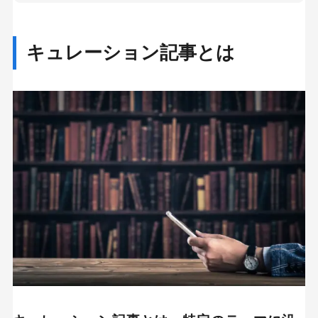
ユーザーにとって情報が集めやすい
キュレーション記事とは
運営側の運用や記事作成にかかるコストが抑え
られる
キュレーション記事作成のコツ
サイトごとのルールを確認する
インパクトのあるタイトルをつける
文字数は1000〜2000文字ほど
キャッチーな画像を活用する
キュレーション記事を作成する時の注意点
信憑性のある正確な情報を載せる
権利関係に注意を払う