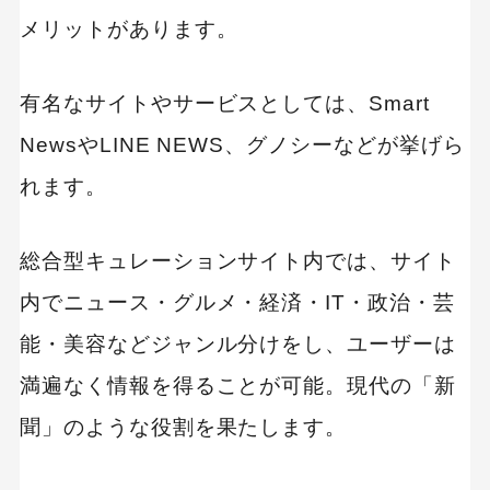
MEO
Shopify
SNS広告
TikTok
メリットがあります。
TikTok運用代行Tips
Webサイトリニューアル
有名なサイトやサービスとしては、Smart
Webマーケティングツール
NewsやLINE NEWS、グノシーなどが挙げら
アクセス解析
インフルエンサーマーケTips
れます。
オウンドメディア
コーポレートサイト
総合型キュレーションサイト内では、サイト
コンテンツマーケティング
内でニュース・グルメ・経済・IT・政治・芸
サイト改善
ディスプレイ広告
フレームワーク
ホワイトペーパー
能・美容などジャンル分けをし、ユーザーは
メルマガ
リスティング広告
満遍なく情報を得ることが可能。現代の「新
リンクビルディング
採用サイト
聞」のような役割を果たします。
調査レポート