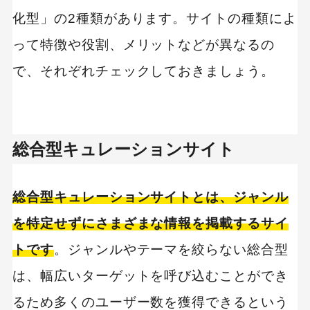
化型」の2種類があります。サイトの種類によ
って特徴や役割、メリットなどが異なるの
キーワードから記事を検索
で、それぞれチェックしておきましょう。
カテゴリーから記事を検索
総合型キュレーションサイト
総合型キュレーションサイトとは、ジャンル
を特定せずにさまざまな情報を掲載するサイ
検索する
トです
。ジャンルやテーマを絞らない総合型
人気のキーワード
は、幅広いターゲットを呼び込むことができ
Googleアナリティクス
Google広告
るため多くのユーザー数を獲得できるという
HubSpot
LP(ランディングページ)