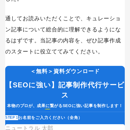
通してお読みいただくことで、キュレーショ
ン記事について総合的に理解できるようにな
るはずです。当記事の内容を、ぜひ記事作成
のスタートに役立ててみてください。
＜無料＞資料ダウンロード
【SEOに強い】記事制作代行サービ
ス
本物のプロが、成果に繋がるSEOに強い記事を制作します！
お名前をご入力ください（全角）
STEP 1
ST
If