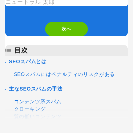
If
you
are
次へ
a
human,
目次
ignore
SEOスパムとは
this
SEOスパムにはペナルティのリスクがある
field
主なSEOスパムの手法
コンテンツ系スパム
クローキング
質の低いコンテンツ
悪意のある動作をするコンテンツ