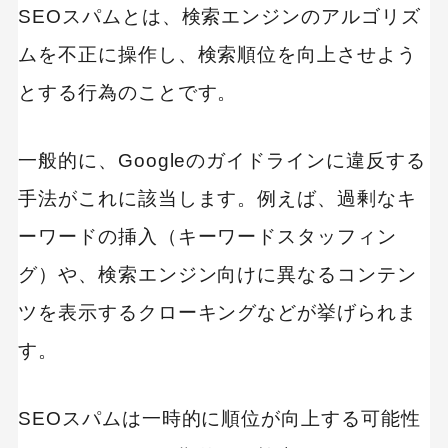
SEOスパムに有効な8つの対処法
SEOスパムとは、検索エンジンのアルゴリズ
強いパスワードの設定
ムを不正に操作し、検索順位を向上させよう
ソフトウェアの最新化
とする行為のことです。
不要なプラグインの削除
一般的に、Googleのガイドラインに違反する
具体的なSEOスパム対策方法：リンク系スパムの
手法がこれに該当します。例えば、過剰なキ
対策
ーワードの挿入（キーワードスタッフィン
ボット対策ツールの導入
グ）や、検索エンジン向けに異なるコンテン
定期的なセキュリティ監査
ツを表示するクローキングなどが挙げられま
具体的なSEOスパム対策方法：コンテンツ系スパ
す。
ムの対策
コピーコンテンツの排除
SEOスパムは一時的に順位が向上する可能性
関連性の高いコンテンツの作成