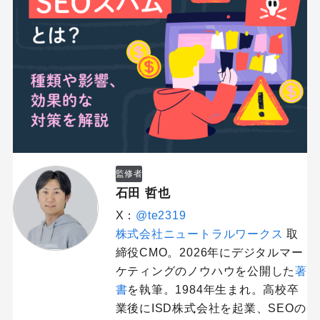
監修者
石田 哲也
X：
@te2319
株式会社ニュートラルワークス
取
締役CMO。2026年にデジタルマー
ケティングのノウハウを公開した
著
書
を執筆。1984年生まれ。高校卒
業後にISD株式会社を起業、SEOの