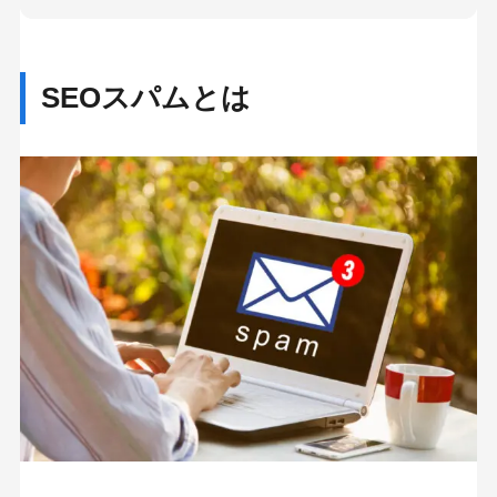
キーワード系スパム
隠しテキスト
キーワードスタッフィング
SEOスパムとは
リンク系スパム
隠しリンク
コメントスパム
リンクファーム
SEOスパム判定が疑われる4つの兆候
SEOスパム対策を行うメリット
検索順位の保持
ユーザー体験の向上
サイトの信頼性維持