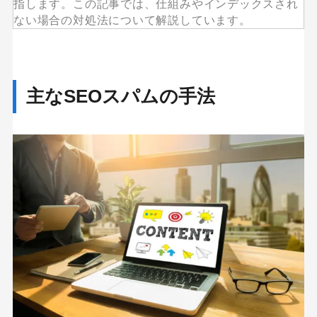
指します。この記事では、仕組みやインデックスされ
MEO
Shopify
SNS広告
TikTok
ない場合の対処法について解説しています。
TikTok運用代行Tips
Webサイトリニューアル
Webマーケティングツール
主なSEOスパムの手法
アクセス解析
インフルエンサーマーケTips
オウンドメディア
コーポレートサイト
コンテンツマーケティング
サイト改善
ディスプレイ広告
フレームワーク
ホワイトペーパー
メルマガ
リスティング広告
リンクビルディング
採用サイト
調査レポート