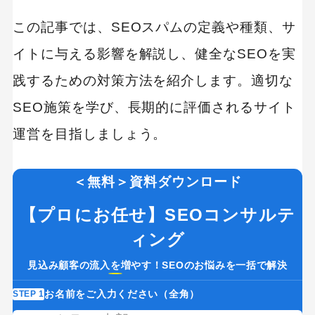
この記事では、SEOスパムの定義や種類、サ
イトに与える影響を解説し、健全なSEOを実
践するための対策方法を紹介します。適切な
SEO施策を学び、長期的に評価されるサイト
運営を目指しましょう。
＜無料＞資料ダウンロード
【プロにお任せ】SEOコンサルテ
ィング
見込み顧客の流入を増やす！SEOのお悩みを一括で解決
お名前をご入力ください（全角）
STEP 1
ST