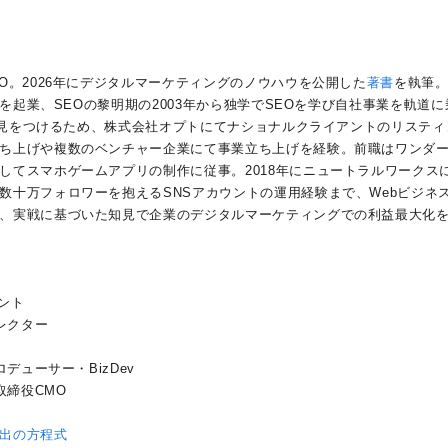
O。2026年にデジタルマーケティングのノウハウを公開した
著書
を執筆
社を起業、SEOの黎明期の2003年から独学でSEOを学び自社事業を軌道に
の知見をつけるため、株式会社オプトにてナショナルクライアントのリスティ
ち上げや複数のベンチャー企業にて事業立ち上げを経験。前職はワンダ
してスマホゲームアプリの制作に従事。2018年にニュートラルワークス
数十万フォロワーを抱えるSNSアカウントの運用経験まで、Webビジネ
、実戦に基づいた知見で企業のデジタルマーケティングでの利益最大化
タント
レクター
デューサー・BizDev
取締役CMO
出の方程式