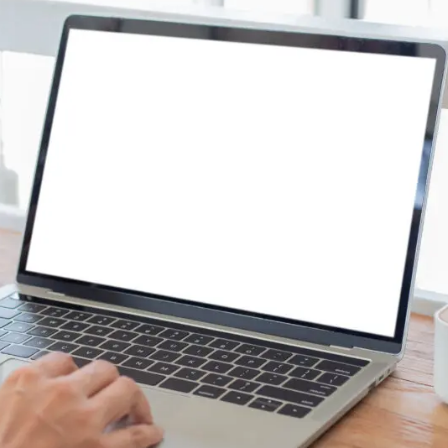
が必要になる
功｜サイボウズ式
GAZINE
らしの道具店
 Bull
成｜健康美塾
くらしの良品研究所
YAKInews
N HEADLINE
｜アマノ食堂