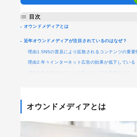
目次
Googleアナリティクス
Google広告
オウンドメディアとは
Webサイトリニューアル
Webマー
コンテンツマーケティング
サイト改
近年オウンドメディアが注目されているのはなぜ？
リンクビルディング
採用サイト
理由1.SNSの普及により拡散されるコンテンツの重
理由2.年々インターネット広告の効果が低下している
理由3.半永久的なストック型メディアを構築できる
新たなマーケティング手法「オウンドメディア」を運用
目的1.会社や商品、サービスのブランディング
オウンドメディアとは
目的2.会社の採用促進
目的3.自社サービスや商品の見込み客の獲得
オウンドメディアを立ち上げるにあたっての障壁