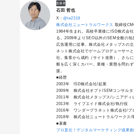
監修者
石田 哲也
X：
@te2319
株式会社ニュートラルワークス
取締役CM
1984年生まれ。高校卒業後にISD株式会
る。2009年よりSEO以外のSEM全般
広告運用に従事。株式会社メタップスの立
ネット株式会社でゲームプロデューサーと
社。集客から成約（サイト改善）、さらに
般を広く深くカバー。業種・業態を問わず
援。
■経歴
2003年 ISD株式会社/起業
2009年 株式会社オプト/SEMコンサル
2011年 株式会社メタップス/シニアディ
2013年 ライブエイド株式会社/執行役
2016年 ワンダープラネット株式会社/プロ
2018年 株式会社ニュートラルワークス/
■著書
プロ直伝！デジタルマーケティング成果創