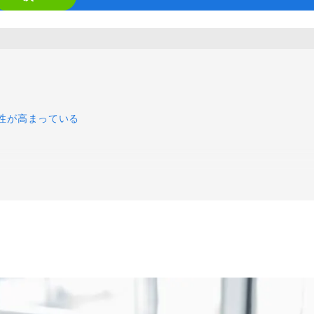
a
人気のキーワード
human,
HubSpot
LP(ランディングページ)
MEO
Shopify
SNS広
ignore
ケティングツール
アクセス解析
インフルエンサーマーケTips
this
善
ディスプレイ広告
フレームワーク
ホワイトペーパー
メ
field
調査レポート
要性が高まっている
する3つの目的