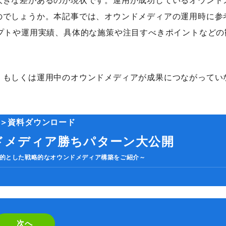
大きな差があるのが現状です。運用が成功しているオウンド
のでしょうか。本記事では、オウンドメディアの運用時に参
プトや運用実績、具体的な施策や注目すべきポイントなどの
、もしくは運用中のオウンドメディアが成果につながってい
＞資料ダウンロード
ドメディア勝ちパターン大公開
カテゴリーから記事を検索
的とした戦略的なオウンドメディア構築をご紹介～
If
you
are
次へ
検索する