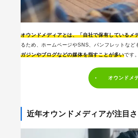
宣伝色を抑えたコンテンツで新規会員の獲得に成功｜
オウンドメディアの成功事例2.採用促進
社員の日常を飾り気なく描いて求職者にアピール｜メ
オウンドメディアとは、「自社で保有しているメ
業界に関するお役立ち情報の提供で将来的な人材を獲得｜
るため、ホームページやSNS、パンフレットなど
地方密着型のコンテンツ掲載で採用エントリー数の増
ガジンやブログなどの媒体を指すことが多い
です
スタッフの飾り気ない日常の紹介で採用ブランディン
職場環境や事業内容の積極的な紹介で求職者へアピール｜
オウンドメ
多様な事業の内容の紹介でハイパフォーマーの採用促進｜
自社の温かい社風や人材の活躍を求職者に表現｜ナイ
求職者が望む情報提供の徹底で採用力の強化に成功｜UB J
近年オウンドメディアが注目
企業と社員のポジティブな将来像を求職者にアピール
ゲーム開発事業の想いやこだわりをイメージしやすい｜コ
オウンドメディアの成功事例3.見込み客の獲得