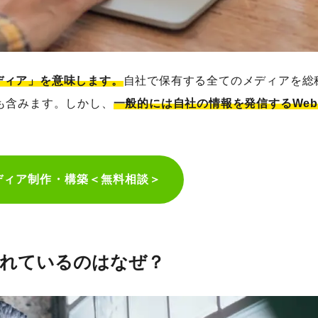
ソレドコ
ルカン
ディア」を意味します。
自社で保有する全てのメディアを総
CAREER HACK（キャリアハック）
も含みます。しかし、
一般的には自社の情報を発信するWe
加｜ジモコロ
。
グ｜ミクシル
OnLINE
ディア制作・構築＜無料相談＞
FEATUReS
ルのかだん
ournal
されているのはなぜ？
｜フルスイング
ロプラ Be-ars