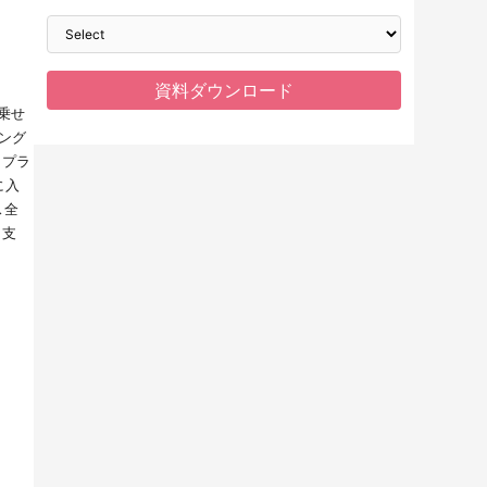
。
乗せ
ング
ープラ
に入
ス全
を支