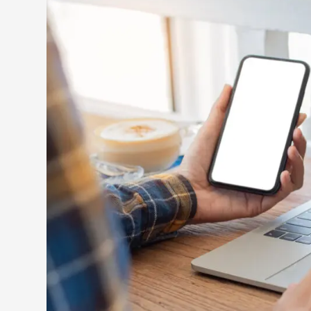
効果が出るまでに時間がかかりやすい
初期費用や運用コストがかかる
記事や動画などのコンテンツ制作や運用できる担当者
オウンドメディアの成功事例1.ブランディング
自社企画のメディアでブランディングと採用促進に成
業界変革のためのメディア運営を徹底｜THE BAKE MA
独自の世界観を魅力的なコンテンツで表現｜北欧、暮
メイン事業以外のコンテンツで多様な顧客へリーチ｜Red
ユーザーの実生活に役立つ情報提供でロイヤリティ醸
自社の研究結果を余すことなく公開して信頼を獲得｜
運営者自身による積極的な発信で新規ファンの獲得｜TERI
自社の話題を控えた中立視点の情報提供を徹底｜FASHIO
ターゲット層に刺さるコンテンツで新規顧客にリーチ