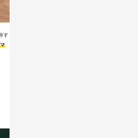
称す
bマ