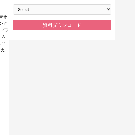
。
乗せ
ング
ープラ
に入
ス全
を支