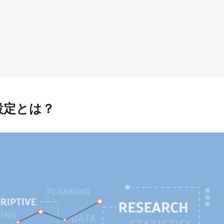
人気のキーワード
HubSpot
LP(ランディングページ)
MEO
Shopify
SNS広
ケティングツール
アクセス解析
インフルエンサーマーケTips
善
ディスプレイ広告
フレームワーク
ホワイトペーパー
メ
調査レポート
設定とは？
をクリック
点