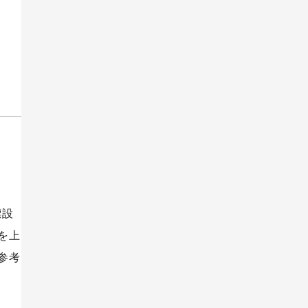
標設
を上
参考