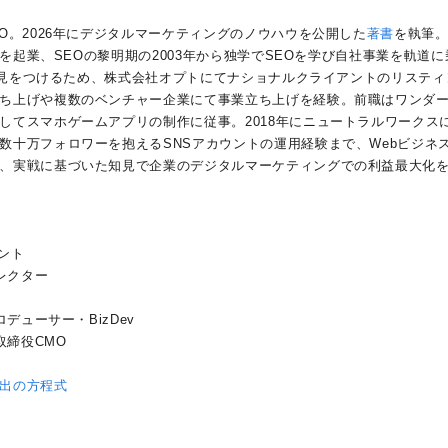
O。2026年にデジタルマーケティングのノウハウを公開した
著書
を執筆
社を起業、SEOの黎明期の2003年から独学でSEOを学び自社事業を軌道に
の知見をつけるため、株式会社オプトにてナショナルクライアントのリスティ
ち上げや複数のベンチャー企業にて事業立ち上げを経験。前職はワンダ
してスマホゲームアプリの制作に従事。2018年にニュートラルワークス
数十万フォロワーを抱えるSNSアカウントの運用経験まで、Webビジネ
、実戦に基づいた知見で企業のデジタルマーケティングでの利益最大化
タント
レクター
デューサー・BizDev
取締役CMO
出の方程式