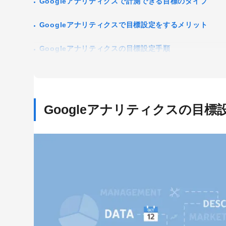
Googleアナリティクスで計測できる目標のタイプ
Googleアナリティクスで目標設定をするメリット
Googleアナリティクス
Google広告
Googleアナリティクスの目標設定手順
Webサイトリニューアル
Webマー
コンテンツマーケティング
サイト改
1. 目標を決める
リンクビルディング
採用サイト
2. 管理画面の「目標」をクリック
3. 「新しい目標」→「カスタム」を選択
Googleアナリティクスの目標
4. 3種類の項目を入力
5. 目標タイプごとに必要な項目を入力して「保存」
設定した目標のコンバージョンを確認する方法
Googleアナリティクスで目標設定をするうえでの注意
到達ページを設定する場合はURLを正しく設定する
自社のアクセスや除外設定をしておく