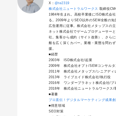
X：
@te2319
株式会社ニュートラルワークス
取締役CM
1984年生まれ。高校卒業後にISD株式会
る。2009年よりSEO以外のSEM全般
広告運用に従事。株式会社メタップスの立
ネット株式会社でゲームプロデューサーと
社。集客から成約（サイト改善）、さらに
般を広く深くカバー。業種・業態を問わず
援。
■経歴
2003年 ISD株式会社/起業
2009年 株式会社オプト/SEMコンサル
2011年 株式会社メタップス/シニアディ
2013年 ライブエイド株式会社/執行役
2016年 ワンダープラネット株式会社/プロ
2018年 株式会社ニュートラルワークス/
■著書
プロ直伝！デジタルマーケティング成果創
■得意領域
SEO対策