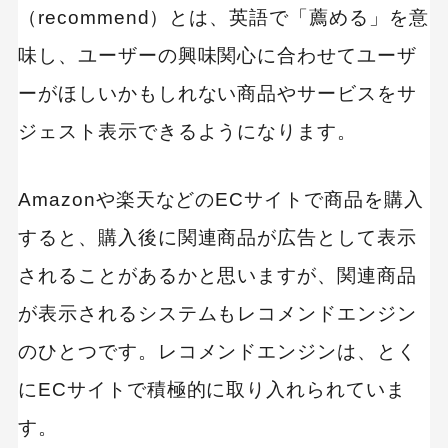
レコメンドエンジンの選び方、注意すべきポイン
（recommend）とは、英語で「薦める」を意
ト
味し、ユーザーの興味関心に合わせてユーザ
自社ECサイトに必要な機能を把握する
ーがほしいかもしれない商品やサービスをサ
コストが見合っているか
ジェスト表示できるようになります。
導入済みの他ツールとの連携は可能か
Amazonや楽天などのECサイトで商品を購入
おすすめのレコメンドエンジン7選
すると、購入後に関連商品が広告として表示
NaviPlusレコメンド
されることがあるかと思いますが、関連商品
アイジェント・レコメンダー
が表示されるシステムもレコメンドエンジン
コンビーズレコ
のひとつです。レコメンドエンジンは、とく
ECレコメンダー
にECサイトで積極的に取り入れられていま
Rtoaster
す。