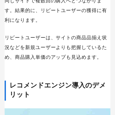
同じサイトで複数回の購入へとつながりま
す。結果的に、リピートユーザーの獲得に有
キーワードから記事を検索
利になります。
リピートユーザーは、サイトの商品品揃え状
況などを新規ユーザーよりも把握しているた
カテゴリーから記事を検索
め、商品購入単価のアップも見込めます。
レコメンドエンジン導入のデメ
検索する
リット
人気のキーワード
Googleアナリティクス
Google広告
HubSpot
LP(ランディングページ)