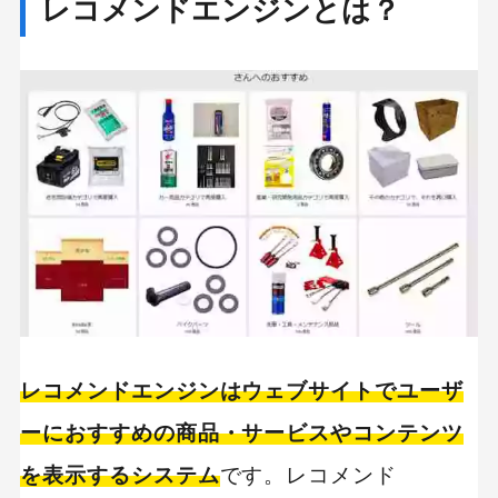
レコメンドエンジンとは？
2、レコメンドエンジンの接客で買い物が楽し
くなる
3、レコメンドエンジンはリピートユーザー獲
得に効果的
レコメンドエンジン導入のデメリット
1、導入初期はレコメンド精度が低い（コール
ドスタート）
2、少カバー率問題がある
レコメンドエンジンの種類
レコメンドエンジンはウェブサイトでユーザ
ASP型レコメンドエンジン
ーにおすすめの商品・サービスやコンテンツ
オープンソース型レコメンドエンジン
を表示するシステム
です。レコメンド