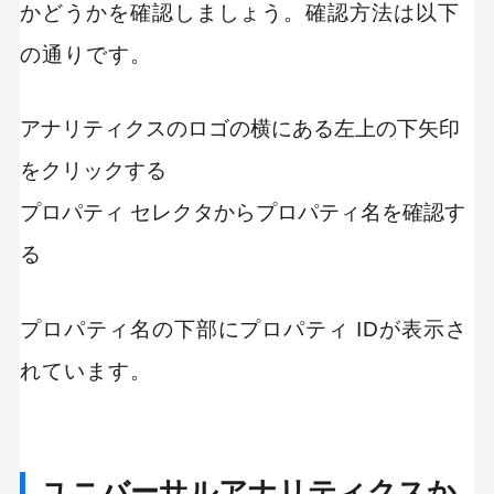
かどうかを確認しましょう。確認方法は以下
MEO
Shopify
SNS広告
TikTok
の通りです。
TikTok運用代行Tips
Webサイトリニューアル
Webマーケティングツール
アナリティクスのロゴの横にある左上の下矢印
アクセス解析
をクリックする
インフルエンサーマーケTips
プロパティ セレクタからプロパティ名を確認す
オウンドメディア
コーポレートサイト
る
コンテンツマーケティング
サイト改善
ディスプレイ広告
プロパティ名の下部にプロパティ IDが表示さ
フレームワーク
ホワイトペーパー
れています。
メルマガ
リスティング広告
リンクビルディング
採用サイト
調査レポート
ユニバーサルアナリティクスか