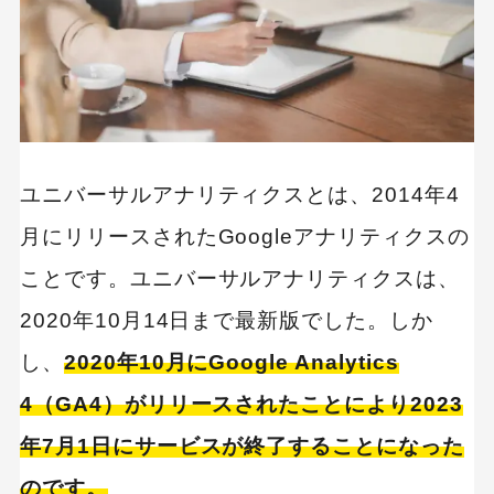
5. 利用規約に同意する
6. トラッキングコードを作成する
7. UAも同時に計測するためにトラッキングコ
ードを書き加える
8. 計測したいページにトラッキングコードを貼
り付ける
ユニバーサルアナリティクスとは、2014年4
月にリリースされたGoogleアナリティクスの
参考動画｜サイト改善】GA4を活用したWebサイ
ト分析【実践】
ことです。ユニバーサルアナリティクスは、
2020年10月14日まで最新版でした。しか
ユニバーサルアナリティクスが終了するまでにや
っておくべきこと
し、
2020年10月にGoogle Analytics
4（GA4）がリリースされたことにより2023
計測が終了するまでにやっておくべきこと
年7月1日にサービスが終了することになった
サポート自体が終了するまでにやっておくべき
こと
のです。