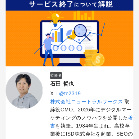
監修者
石田 哲也
X：
@te2319
株式会社ニュートラルワークス
取
締役CMO。2026年にデジタルマー
ケティングのノウハウを公開した
著
書
を執筆。1984年生まれ。高校卒
業後にISD株式会社を起業、SEOの