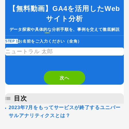
【無料動画】GA4を活用したWeb
サイト分析
データ探索や具体的な分析手順を、事例を交えて徹底解説
お名前をご入力ください（全角）
STEP 1
ST
If
you
are
次へ
a
human,
目次
ignore
2023年7月をもってサービスが終了するユニバー
サルアナリティクスとは？
this
field