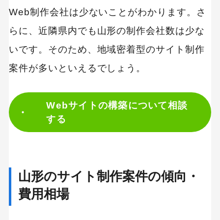
制作会社 比較表
Web制作会社は少ないことがわかります。さ
企業パンフレットの制作も可能｜株式会社リゾ
らに、近隣県内でも山形の制作会社数は少な
リューションズ
いです。そのため、地域密着型のサイト制作
Web活用マニュアルを展開｜有限会社DESIGN
案件が多いといえるでしょう。
CROSS
【制作カテゴリ別】採用(リクルート)サイトの制
作が得意な制作会社
Webサイトの構築について相談
する
Webやイラスト、紙媒体までデザインが得意｜
ネコノテ デザインワークス
【制作カテゴリ別】LP制作が得意な制作会社
山形のサイト制作案件の傾向・
ユーザーの心に残るデザインが特徴｜ツウィ
費用相場
ン・グラフィックス株式会社
制作を相談・発注する際に必要な手順