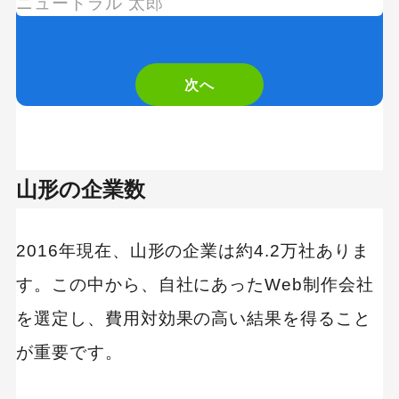
制作会社 比較表
you
観光スポットのデザインが得意｜ジッカデザイ
are
ン事務所
次へ
a
【強み別】集客・マーケティングが強い制作会社
human,
制作会社 比較表
ignore
山形の企業数
戦略をベースとした集客｜HanaCinema株式会
this
社
field
SEO対策が強い｜S.E.Onetop合同会社
2016年現在、山形の企業は約4.2万社ありま
す。この中から、自社にあったWeb制作会社
【強み別】システム開発に強い制作会社
を選定し、費用対効果の高い結果を得ること
制作会社 比較表
が重要です。
システムやアプリ開発に強みあり｜株式会社マ
イ・コンピュータ・ソフト