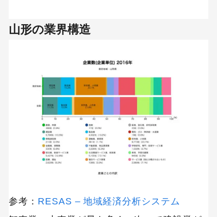
コーポレートやECサイトの構築が得意｜ジーエ
スデザイン株式会社
山形の業界構造
【業界別】不動産業界に強い制作会社
制作会社 比較表
不動産業界の制作実績が豊富｜有限会社アット
マーク社
PPC広告のコンサルも提供｜合資会社そふと
【業界別】美容・アパレルに強い制作会社
制作会社 比較表
集客コンサルティングが得意｜ドリームバンク
株式会社
参考：
RESAS – 地域経済分析システム