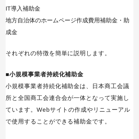
MEO
Shopify
SNS広告
TikTok
IT導入補助金
TikTok運用代行Tips
地方自治体のホームページ作成費用補助金・助
Webサイトリニューアル
成金
Webマーケティングツール
アクセス解析
インフルエンサーマーケTips
それぞれの特徴を簡単に説明します。
オウンドメディア
コーポレートサイト
■小規模事業者持続化補助金
コンテンツマーケティング
小規模事業者持続化補助金は、日本商工会議
サイト改善
ディスプレイ広告
フレームワーク
ホワイトペーパー
所と全国商工会連合会が一体となって実施し
メルマガ
リスティング広告
ています。Webサイトの作成やリニューアル
リンクビルディング
採用サイト
で使用することができる補助金です。
調査レポート