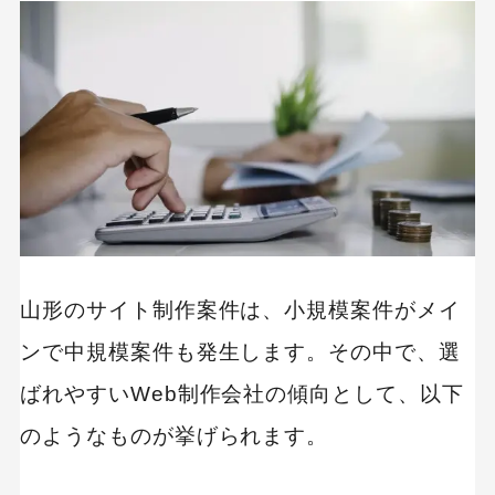
相談前の事前準備
コンセプト・事業計画を明確にする
制作に必要な機能を洗い出す
制作担当範囲を検討する
予算を明確にする
見積り依頼・確認のポイント
山形のサイト制作案件は、小規模案件がメイ
費用相場を把握しておく
ンで中規模案件も発生します。その中で、選
制作費用以外の、運用費用・維持費用も確認す
る
ばれやすいWeb制作会社の傾向として、以下
各費目別にかかる人日/人月工数を確認する
のようなものが挙げられます。
見積書と一緒に提案書をもらう