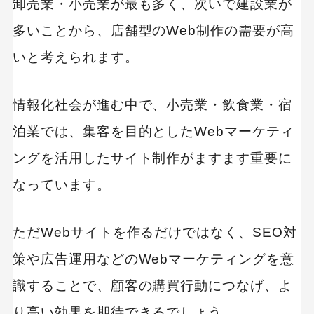
卸売業・小売業が最も多く、次いで建設業が
【業界別】人材・教育業界に強い制作会社
多いことから、店舗型のWeb制作の需要が高
制作会社 比較表
いと考えられます。
プログラミング教師を運営｜株式会社ニゴロデ
ザイン
情報化社会が進む中で、小売業・飲食業・宿
マーケティング関連の業務に強みあり｜株式会
泊業では、集客を目的としたWebマーケティ
社アサヒマーケティング
ングを活用したサイト制作がますます重要に
紙媒体を生かした施策が特徴｜株式会社サンノ
ー企画印刷
なっています。
【業界別】病院・医療業界に強い制作会社
ただWebサイトを作るだけではなく、SEO対
制作会社 比較表
策や広告運用などのWebマーケティングを意
ネットワークの構築から対応｜株式会社メビウ
識することで、顧客の購買行動につなげ、よ
ス・ネットコム
り高い効果を期待できるでしょう。