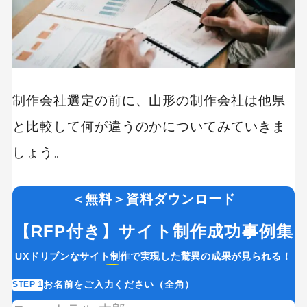
社ステップアップコミュニケーションズ
1000件以上の制作実績を保有｜株式会社デーシ
ーエス
【強み別】価格が安い(格安)制作会社
制作会社選定の前に、山形の制作会社は他県
制作会社 比較表
と比較して何が違うのかについてみていきま
無料のセミナーを定期的に開催｜株式会社川島
しょう。
印刷
管理費・初期費用だけで制作可能｜株式会社ク
＜無料＞資料ダウンロード
ラフアーク
【RFP付き】サイト制作成功事例集
定額プランでコストを抑えてサイトを手に入れ
られる｜ハンズバリュー株式会社
UXドリブンなサイト制作で実現した驚異の成果が見られる！
お名前をご入力ください（全角）
STEP 1
ST
【強み別】デザインが得意な制作会社
If