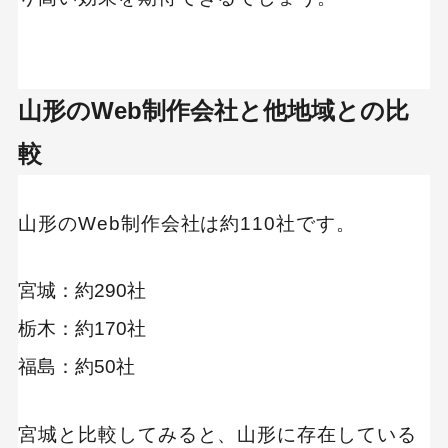
全国のクライアントに対応｜株式会社メイクヘ
イストスローリー
【制作カテゴリ別】ECサイトの構築が得意な制作
会社
山形のWeb制作会社と他地域との比
制作会社 比較表
較
デザイン性の高いサイト制作が得意｜株式会社
デジコンキューブ
山形のWeb制作会社は約110社です。
オフラインとオンラインを組み合わせた集客｜
株式会社MOIN
宮城：約290社
サイト制作に関するセミナーを開催｜株式会社
栃木：約170社
Gazi工房
福島：約50社
【制作カテゴリ別】コーポレートサイトの制作が
得意な制作会社
宮城と比較してみると、山形に存在している