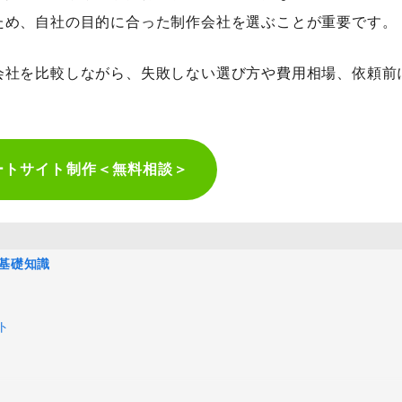
ため、自社の目的に合った制作会社を選ぶことが重要です。
人気のキーワード
HubSpot
LP(ランディングページ)
MEO
Shopify
SNS広
会社を比較しながら、失敗しない選び方や費用相場、依頼前
ケティングツール
アクセス解析
インフルエンサーマーケTips
善
ディスプレイ広告
フレームワーク
ホワイトペーパー
メ
調査レポート
ートサイト制作＜無料相談＞
基礎知識
ト