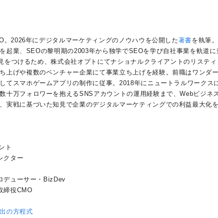
O。2026年にデジタルマーケティングのノウハウを公開した
著書
を執筆
社を起業、SEOの黎明期の2003年から独学でSEOを学び自社事業を軌道に
の知見をつけるため、株式会社オプトにてナショナルクライアントのリスティ
ち上げや複数のベンチャー企業にて事業立ち上げを経験。前職はワンダ
してスマホゲームアプリの制作に従事。2018年にニュートラルワークス
数十万フォロワーを抱えるSNSアカウントの運用経験まで、Webビジネ
、実戦に基づいた知見で企業のデジタルマーケティングでの利益最大化
タント
レクター
デューサー・BizDev
取締役CMO
出の方程式