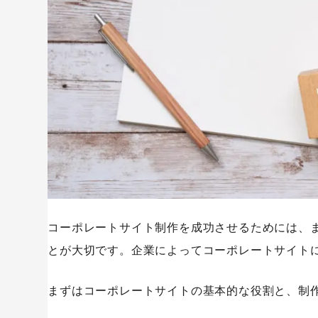
SEOやマーケティング支援の有無を確認する
運用体制を確認する
見積もりの内訳を比較する
コーポレートサイト制作の費用相場
小規模サイトの場合
中規模サイトの場合
大規模サイトの場合
費用を左右する要素
コーポレートサイト制作を成功させるためには、
制作会社へ依頼する前に準備したいこと
とが大切です。企業によってコーポレートサイト
サイト制作の目的を明確にする
ターゲットを整理する
まずはコーポレートサイトの基本的な役割と、制
競合サイトを調査する