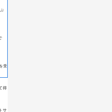
ぶ
で
を受
て得
トサ