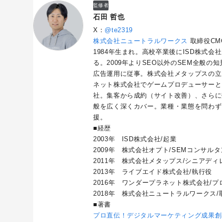
監修者
石田 哲也
X：
@te2319
株式会社ニュートラルワークス
取締役CM
1984年生まれ。高校卒業後にISD株式会
る。2009年よりSEO以外のSEM全般
広告運用に従事。株式会社メタップスの立
ネット株式会社でゲームプロデューサーと
社。集客から成約（サイト改善）、さらに
般を広く深くカバー。業種・業態を問わず
援。
■経歴
2003年 ISD株式会社/起業
2009年 株式会社オプト/SEMコンサル
2011年 株式会社メタップス/シニアディ
2013年 ライブエイド株式会社/執行役
2016年 ワンダープラネット株式会社/プロ
2018年 株式会社ニュートラルワークス/
■著書
プロ直伝！デジタルマーケティング成果創