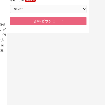
。
乗せ
ング
ープラ
に入
ス全
を支