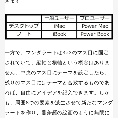
きます。
キーワードから記事を検索
カテゴリーから記事を検索
一方で、マンダラートは3×3のマス目に固定
されていて、縦軸と横軸という概念はありま
せん。中央のマス目にテーマを設定したら、
残りのマス目にはテーマと合致するものであ
検索する
れば、自由にアイデアを記入できます。しか
人気のキーワード
も、周囲8つの要素を派生させて新たなマンダ
Googleアナリティクス
Google広告
ラートを作り、曼荼羅の絵画のように無限に
HubSpot
LP(ランディングページ)