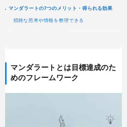
マンダラートの7つのメリット・得られる効果
煩雑な思考や情報を整理できる
プロセスを可視化できる
中間目標が明確になる
問題や課題が発見しやすくなる
マンダラートとは目標達成のた
目標達成の具体的な施策の洗い出しができる
めのフレームワーク
抜け漏れが防止できる
ベテラン層が持っている知見を共有できる
マンダラートの具体的な作り方・事例
合計9マスのマス目を作成して中央のマス目に
目標を書く