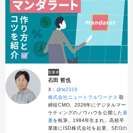
監修者
石田 哲也
X：
@te2319
株式会社ニュートラルワークス
取
締役CMO。2026年にデジタルマー
ケティングのノウハウを公開した
著
書
を執筆。1984年生まれ。高校卒
業後にISD株式会社を起業、SEOの