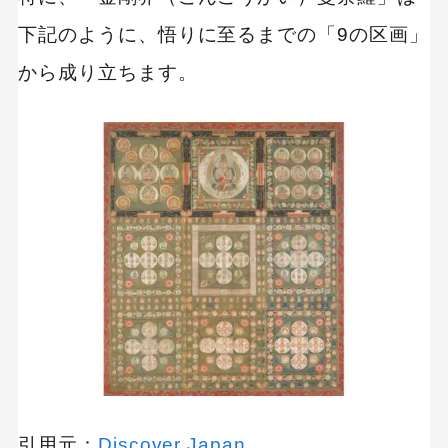
大きすぎず達成可能な目標を書く
下記のように、悟りに至るまでの「9の区画」
作成後は似ているキーワードがないか確認する
から成り立ちます。
マンダラート作成時に有効なアプリ・ツール3選
Excel（エクセル）
マンダラート（plusblog）
MandalArt
マンダラートのまとめ
引用元：
Discover Japan