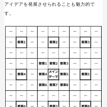
アイデアを発展させられることも魅力的で
MEO
Shopify
SNS広告
TikTok
TikTok運用代行Tips
す。
Webサイトリニューアル
Webマーケティングツール
アクセス解析
インフルエンサーマーケTips
オウンドメディア
コーポレートサイト
コンテンツマーケティング
サイト改善
ディスプレイ広告
フレームワーク
ホワイトペーパー
メルマガ
リスティング広告
リンクビルディング
採用サイト
調査レポート