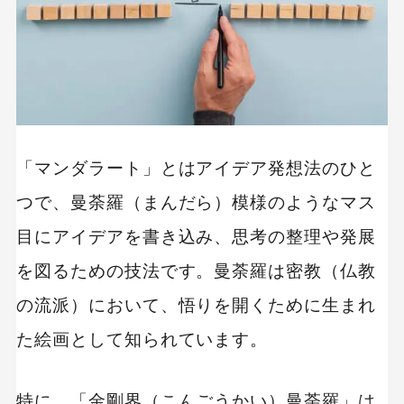
目標達成に必要なキーワードやコンセプトを周
囲8マスに記載する
周囲8マスのキーワードを8つの新たなマンダラ
ートに派生させる
派生型マンダラートに目標実現のための具体的
な施策を記入する
「マンダラート」とはアイデア発想法のひと
類似するキーワードをグルーピングして施策の
つで、曼荼羅（まんだら）模様のようなマス
優先順位をつける
目にアイデアを書き込み、思考の整理や発展
マンダラート作成時の5つのポイント
を図るための技法です。曼荼羅は密教（仏教
の流派）において、悟りを開くために生まれ
すべてのマス目を必ず埋める
た絵画として知られています。
達成までの期限を設ける
なるべく具体的に書く
特に、「金剛界（こんごうかい）曼荼羅」は