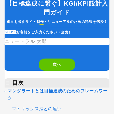
【目標達成に繋ぐ】KGI/KPI設計入
門ガイド
成果を出すサイト制作・リニューアルのための秘訣を伝授！
お名前をご入力ください（全角）
STEP 1
ST
If
you
are
次へ
a
human,
目次
ignore
マンダラートとは目標達成のためのフレームワー
ク
this
field
マトリックス法との違い