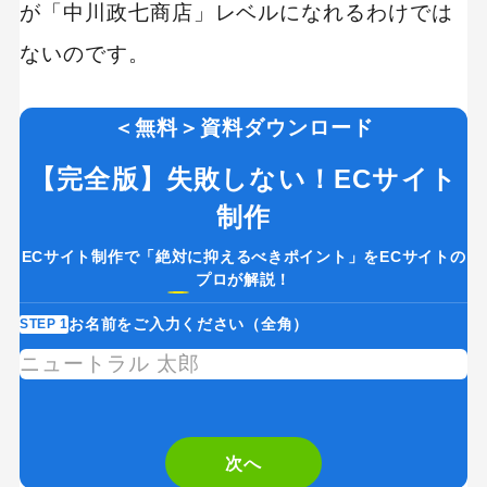
が「中川政七商店」レベルになれるわけでは
ないのです。
＜無料＞資料ダウンロード
【完全版】失敗しない！ECサイト
制作
ECサイト制作で「絶対に抑えるべきポイント」をECサイトの
プロが解説！
お名前をご入力ください（全角）
STEP 1
ST
次へ