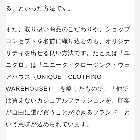
る、といった方法です。
MEO
Shopify
SNS広告
TikTok
TikTok運用代行Tips
Webサイトリニューアル
また、取り扱い商品のこだわりや、ショップ
Webマーケティングツール
コンセプトを名前に織り込むのも、オリジナ
アクセス解析
インフルエンサーマーケTips
リティを出せる良い方法です。たとえば「ユ
オウンドメディア
ニクロ」は「ユニーク・クロージング・ウェ
コーポレートサイト
アハウス（UNIQUE CLOTHING
コンテンツマーケティング
サイト改善
ディスプレイ広告
WAREHOUSE）」を略したもので、「他で
フレームワーク
ホワイトペーパー
は買えないカジュアルファッションを、顧客
メルマガ
リスティング広告
が自由に選び買うことができるブランド」と
リンクビルディング
採用サイト
調査レポート
いう意味が込められています。