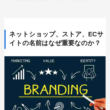
ジしやすい
3. 他のショップと名前が似ていない、オリジナ
リティが感じられる
4. 覚えやすい名前をつける
ネットショップ、ストア、ECサ
イトの名前はなぜ重要なのか？
5. いろいろな検索エンジンで名前候補を検索し
てみる
6. ドメイン取得が可能かどうかを調べる
7. 名前候補が商標登録されていないかをチェッ
クする
IT導入補助金を利用したECサイト構築をサポート
します