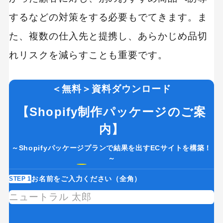
するなどの対策をする必要もでてきます。ま
た、複数の仕入先と提携し、あらかじめ品切
れリスクを減らすことも重要です。
＜無料＞資料ダウンロード
【Shopify制作パッケージのご案
内】
～Shopifyパッケージプランで結果を出すECサイトを構築！
～
お名前をご入力ください（全角）
STEP 1
ST