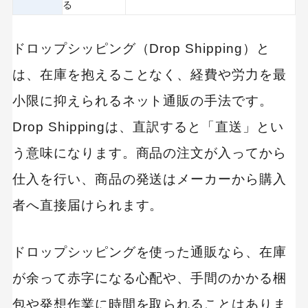
る
ドロップシッピングには2種類ある
ドロップシッピング（Drop Shipping）と
1. 独立型ドロップシッピング
は、在庫を抱えることなく、経費や労力を最
2. DSP型ドロップシッピング
小限に抑えられるネット通販の手法です。
Shopifyでドロップシッピングを始めるのがおす
Drop Shippingは、直訳すると「直送」とい
すめな理由
う意味になります。商品の注文が入ってから
1. ショップ構築が簡単
仕入を行い、商品の発送はメーカーから購入
2. Oberloを利用すれば販売商品を探すのも簡単
者へ直接届けられます。
3. 顧客管理や既存顧客へのプロモーションも行
える
ドロップシッピングを使った通販なら、在庫
IT導入補助金を利用したECサイト構築をサポート
が余って赤字になる心配や、手間のかかる梱
します
包や発想作業に時間を取られることはありま