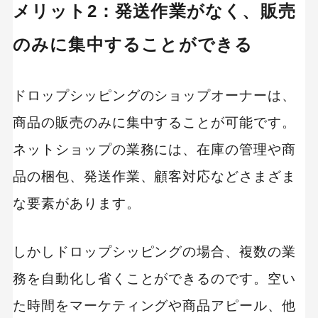
メリット2：発送作業がなく、販売
MEO
Shopify
SNS広告
TikTok
TikTok運用代行Tips
のみに集中することができる
Webサイトリニューアル
Webマーケティングツール
ドロップシッピングのショップオーナーは、
アクセス解析
インフルエンサーマーケTips
商品の販売のみに集中することが可能です。
オウンドメディア
ネットショップの業務には、在庫の管理や商
コーポレートサイト
品の梱包、発送作業、顧客対応などさまざま
コンテンツマーケティング
サイト改善
ディスプレイ広告
な要素があります。
フレームワーク
ホワイトペーパー
メルマガ
リスティング広告
しかしドロップシッピングの場合、複数の業
リンクビルディング
採用サイト
務を自動化し省くことができるのです。空い
調査レポート
た時間をマーケティングや商品アピール、他