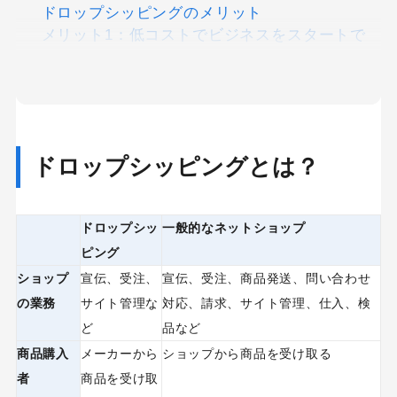
ドロップシッピングのメリット
メリット1：低コストでビジネスをスタートで
きる
メリット2：発送作業がなく、販売のみに集中
することができる
ドロップシッピングのデメリット
ドロップシッピングでの販売は利幅が小さい
ドロップシッピングとは？
ドロップシッピングの注意点
ドロップシッ
一般的なネットショップ
1. 人気商品は売り切れになりやすく、品切れ商
ピング
品の掲載リスクがある
ショップ
宣伝、受注、
宣伝、受注、商品発送、問い合わせ
2. コンテンツ制作や広告など、集客に手間やコ
の業務
サイト管理な
対応、請求、サイト管理、仕入、検
ストがかかる
ど
品など
商品購入
メーカーから
ショップから商品を受け取る
3. 見たことのない商品の紹介や質問への対応が
者
商品を受け取
難しい