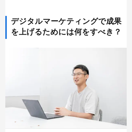
MEO
Shopify
SNS広告
TikTok
TikTok運用代行Tips
デジタルマーケティングで成果
Webサイトリニューアル
を上げるためには何をすべき？
Webマーケティングツール
アクセス解析
インフルエンサーマーケTips
オウンドメディア
コーポレートサイト
コンテンツマーケティング
サイト改善
ディスプレイ広告
フレームワーク
ホワイトペーパー
メルマガ
リスティング広告
リンクビルディング
採用サイト
調査レポート