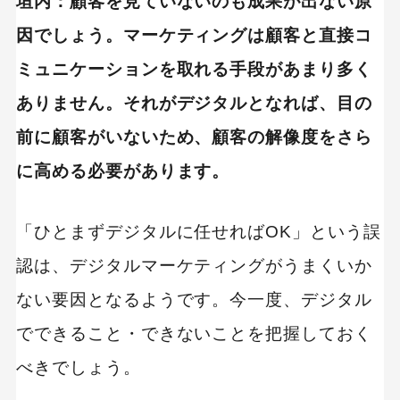
垣内：顧客を見ていないのも成果が出ない原
因でしょう。マーケティングは顧客と直接コ
キーワードから記事を検索
ミュニケーションを取れる手段があまり多く
ありません。それがデジタルとなれば、目の
前に顧客がいないため、顧客の解像度をさら
に高める必要があります。
カテゴリーから記事を検索
「ひとまずデジタルに任せればOK」という誤
認は、デジタルマーケティングがうまくいか
ない要因となるようです。今一度、デジタル
検索する
でできること・できないことを把握しておく
人気のキーワード
べきでしょう。
Googleアナリティクス
Google広告
HubSpot
LP(ランディングページ)