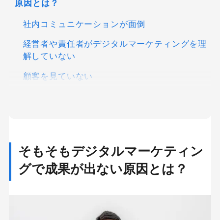
原因とは？
社内コミュニケーションが面倒
経営者や責任者がデジタルマーケティングを理
解していない
顧客を見ていない
デジタルマーケティングで成果を上げるためには
何をすべき？
経営者本人や本部長を歴任した人物をトップに
置く
そもそもデジタルマーケティン
顧客を知るために、実際に物を売ってみる
グで成果が出ない原因とは？
担当業務ごとに部署を分けない
DX人材育成や採用におけるポイント