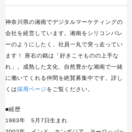
キーワードから記事を検索
神奈川県の湘南でデジタルマーケティングの
会社を経営しています。湘南をシリコンバレ
ーのようにしたく、社員一丸で突っ走ってい
ます！ 座右の銘は「好きこそものの上手な
カテゴリーから記事を検索
れ」。成熟した文化、自然豊かな湘南で一緒
に働いてくれる仲間を絶賛募集中です。詳し
くは
採用ページ
をご覧ください。
検索する
■経歴
人気のキーワード
1983年 5月7日生まれ
Googleアナリティクス
Google広告
HubSpot
LP(ランディングページ)
2002年 インド、カンボジア、ヨーロッパへ