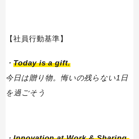
【社員行動基準】
・
Today is a gift.
今日は贈り物。悔いの残らない1日
を過ごそう
・
Innovation at Work & Sharing.