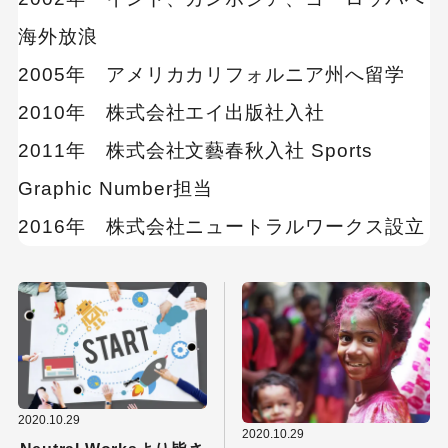
MEO
Shopify
SNS広告
TikTok
海外放浪
TikTok運用代行Tips
2005年 アメリカカリフォルニア州へ留学
Webサイトリニューアル
Webマーケティングツール
2010年 株式会社エイ出版社入社
アクセス解析
2011年 株式会社文藝春秋入社 Sports
インフルエンサーマーケTips
Graphic Number担当
オウンドメディア
コーポレートサイト
2016年 株式会社ニュートラルワークス設立
コンテンツマーケティング
サイト改善
ディスプレイ広告
フレームワーク
ホワイトペーパー
メルマガ
リスティング広告
リンクビルディング
採用サイト
調査レポート
2020.10.29
2020.10.29