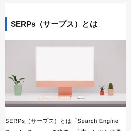
3. ユニバーサル検索
4. パーソナライズド検索
SERPs（サープス）とは
5. リッチリザルト（リッチスニペット）
6. アンサーボックス
7. Googleショッピング
8. Google for jJobs（Googleしごと検索）
サープス分析に役立つツール
SERPチェッカー
Gyro-n SEO
サープスに関するまとめ
SERPs（サープス）とは「Search Engine