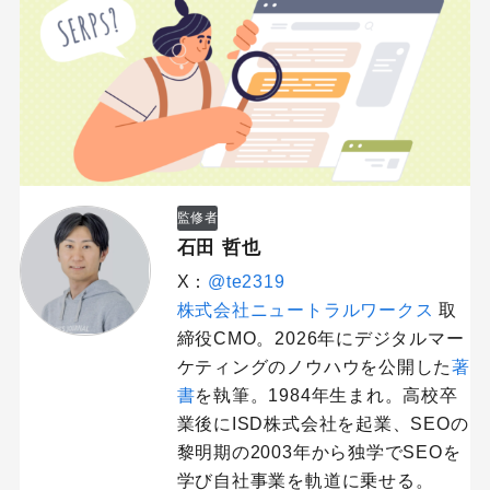
監修者
石田 哲也
X：
@te2319
株式会社ニュートラルワークス
取
締役CMO。2026年にデジタルマー
ケティングのノウハウを公開した
著
書
を執筆。1984年生まれ。高校卒
業後にISD株式会社を起業、SEOの
黎明期の2003年から独学でSEOを
学び自社事業を軌道に乗せる。