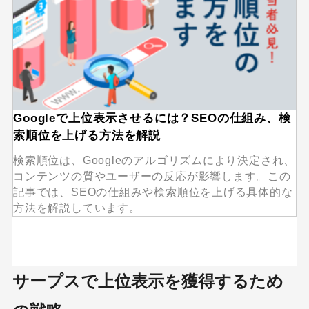
MEO
Shopify
SNS広告
TikTok
TikTok運用代行Tips
Webサイトリニューアル
Webマーケティングツール
アクセス解析
インフルエンサーマーケTips
Googleで上位表示させるには？SEOの仕組み、検
オウンドメディア
索順位を上げる方法を解説
コーポレートサイト
検索順位は、Googleのアルゴリズムにより決定され、
コンテンツマーケティング
コンテンツの質やユーザーの反応が影響します。この
記事では、SEOの仕組みや検索順位を上げる具体的な
サイト改善
ディスプレイ広告
方法を解説しています。
フレームワーク
ホワイトペーパー
メルマガ
リスティング広告
リンクビルディング
採用サイト
調査レポート
サープスで上位表示を獲得するため