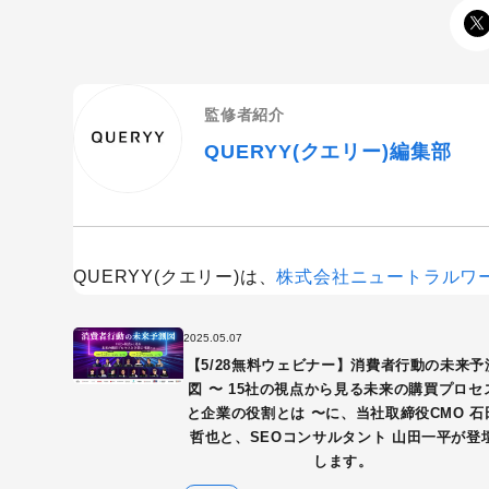
Googleアナリティクス
Google広告
Webサイトリニューアル
Webマー
監修者紹介
コンテンツマーケティング
サイト改
QUERYY(クエリー)編集部
リンクビルディング
採用サイト
QUERYY(クエリー)は、
株式会社ニュートラルワ
2025.05.07
【5/28無料ウェビナー】消費者行動の未来予
図 〜 15社の視点から見る未来の購買プロセ
と企業の役割とは 〜に、当社取締役CMO 石
哲也と、SEOコンサルタント 山田一平が登
します。