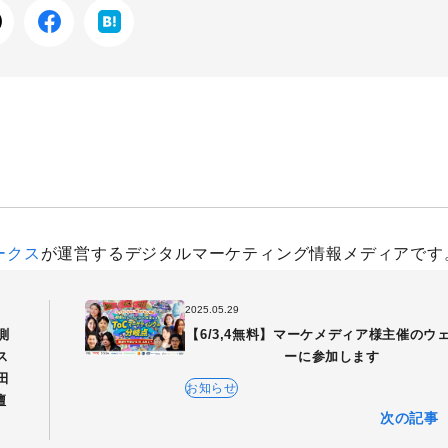
人気のキーワード
HubSpot
LP(ランディングページ)
MEO
Shopify
SNS広
ケティングツール
アクセス解析
インフルエンサーマーケTips
善
ディスプレイ広告
フレームワーク
ホワイトペーパー
メ
調査レポート
ークス
が運営するデジタルマーケティング情報メディアです
2025.05.29
測
【6/3,4無料】マーケメディア様主催のウ
ス
ーに参加します
田
お知らせ
壇
次の記事