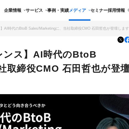
企業情報
サービス
事例・実績
メディア
セミナー
採用情報
】AI時代のBtoB Sales/Marketingに、当社取締役CMO 石田哲也が登壇しま
レンス】AI時代のBtoB
に、当社取締役CMO 石田哲也が登