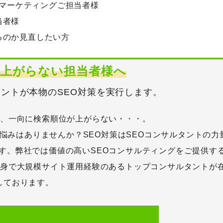
いマーケティングご担当者様
人気のキーワード
当者様
HubSpot
LP(ランディングページ)
MEO
Shopify
SNS広
るのか見直したい方
ケティングツール
アクセス解析
インフルエンサーマーケTips
善
ディスプレイ広告
フレームワーク
ホワイトペーパー
メ
が上がらない担当者様へ
調査レポート
タントが本物のSEO対策を実行します。
が、一向に検索順位が上がらない・・・。
お悩みはありませんか？SEO対策はSEOコンサルタントの力
す。弊社では価値の高いSEOコンサルティングをご提供す
出身で大規模サイト運用経験のあるトップコンサルタントが
しております。