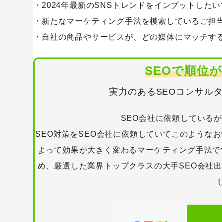
・2024年最新のSNSトレンドをインプットした
・新たなマーケティング手法を模索しているご担
Googleアナリティクス
Google広告
・自社の商品やサービスが、どの媒体にマッチす
Webサイトリニューアル
Webマー
コンテンツマーケティング
サイト改
SEOで順位
リンクビルディング
採用サイト
実力のあるSEOコンサル
SEO会社に依頼している
SEO対策をSEO会社に依頼していてこのような
よって効果が大きく変わるマーケティング手法で
め、厳選した業界トップクラスの大手SEO会社