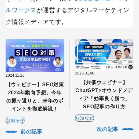
ルワークス
が運営するデジタルマーケティン
グ情報メディアです。
2025.01.08
2024.11.26
【共催ウェビナー】
【ウェビナー】SEO対策
ChatGPT×オウンドメデ
2024年動向予想。今年
ィア「効率良く勝つ」
の振り返りと、来年のポ
SEO記事の作り方
イントを徹底解説！
お知らせ
お知らせ
次の記事
前の記事