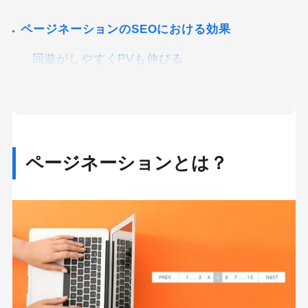
ページネーションのSEOにおける効果
回遊がしやすくPVも伸びる
得たい情報にたどり着きやすくユーザーの利便
性が上がる
ユーザーの読了意欲を高めることができる
ページネーションとは？
WordPressでページネーションを実装する方法
ページネーションを効果的に実装するポイント
サイト下部に設置する
表示するページは5ページ以内にする
最後に飛べるボタンを設置する