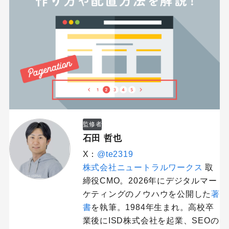
監修者
石田 哲也
X：
@te2319
株式会社ニュートラルワークス
取
締役CMO。2026年にデジタルマー
ケティングのノウハウを公開した
著
書
を執筆。1984年生まれ。高校卒
業後にISD株式会社を起業、SEOの