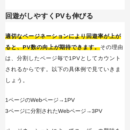
MEO
Shopify
SNS広告
TikTok
回遊がしやすくPVも伸びる
TikTok運用代行Tips
Webサイトリニューアル
Webマーケティングツール
適切なページネーションにより回遊率が上が
アクセス解析
ると、PV数の向上が期待できます。
その理由
インフルエンサーマーケTips
オウンドメディア
は、分割したページ毎で1PVとしてカウント
コーポレートサイト
されるからです。以下の具体例で見ていきま
コンテンツマーケティング
しょう。
サイト改善
ディスプレイ広告
フレームワーク
ホワイトペーパー
メルマガ
リスティング広告
1ページのWebページ→1PV
リンクビルディング
採用サイト
3ページに分割されたWebページ→3PV
調査レポート