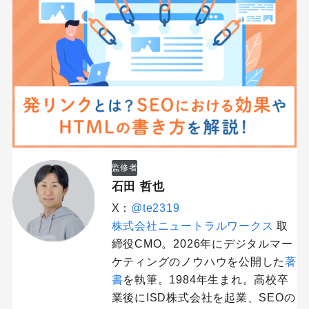
監修者
石田 哲也
X：
@te2319
株式会社ニュートラルワークス
取
締役CMO。2026年にデジタルマー
ケティングのノウハウを公開した
著
書
を執筆。1984年生まれ。高校卒
業後にISD株式会社を起業、SEOの