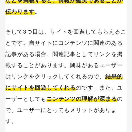
などを掲載すると、情報が確実であることが
MEO
Shopify
SNS広告
TikTok
伝わります
。
TikTok運用代行Tips
Webサイトリニューアル
そして3つ目は、サイトを回遊してもらえるこ
Webマーケティングツール
アクセス解析
とです。自サイトにコンテンツに関連のある
インフルエンサーマーケTips
記事がある場合、関連記事としてリンクを掲
オウンドメディア
載することがあります。興味があるユーザー
コーポレートサイト
コンテンツマーケティング
はリンクをクリックしてくれるので、
結果的
サイト改善
ディスプレイ広告
にサイトを回遊してくれる
のです。また、ユ
フレームワーク
ホワイトペーパー
ーザーとしても
コンテンツの理解が深まる
の
メルマガ
リスティング広告
リンクビルディング
採用サイト
で、ユーザーにとってもメリットがありま
調査レポート
す。