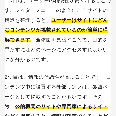
1つ目は、ユーザーの利便性が高くなることで
す。フッターメニューのように、自サイトの
キーワードから記事を検索
構造を整理すると、
ユーザーはサイトにどん
なコンテンツが掲載されているのか簡単に理
解できます
。全体図を見渡すことで、目的を
果たすにはどのページにアクセスすればいい
カテゴリーから記事を検索
のか分かるのです。
2つ目は、情報の信憑性が高まることです。コ
ンテンツ中に設置する外部リンクは、参照ペ
検索する
ージとして掲載することが多いです。その
人気のキーワード
際、
公的機関のサイトや専門家によるサイト
Googleアナリティクス
Google広告
HubSpot
LP(ランディングページ)