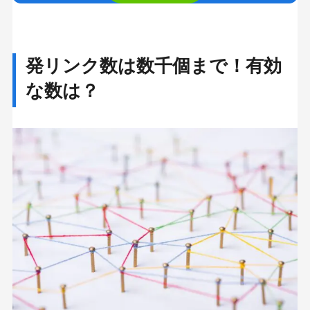
a
human,
ignore
発リンク数は数千個まで！有効
this
な数は？
field