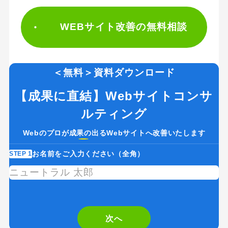
WEBサイト改善の無料相談
＜無料＞資料ダウンロード
【成果に直結】Webサイトコンサ
ルティング
Webのプロが成果の出るWebサイトへ改善いたします
お名前をご入力ください（全角）
STEP 1
ST
If
you
are
次へ