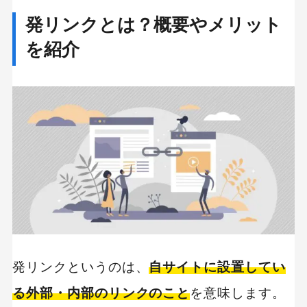
発リンクと被リンクの違い
発リンクとは？概要やメリット
発リンクと被リンクのどっちがSEOに有利？
を紹介
質の悪い発リンクがあるとペナルティの対象に
発リンクは必要に応じてnofollowやnoindexを
nofollowの書き方
noindexの書き方
発リンクの貼り方は？
発リンクは独自コンテンツの補強に使うこと
発リンクに関するQ&A
Q. 発リンクはhtmlでどう記述する？
発リンクというのは、
自サイトに設置してい
る外部・内部のリンクのこと
を意味します。
Q. 発リンクにデメリットはある？