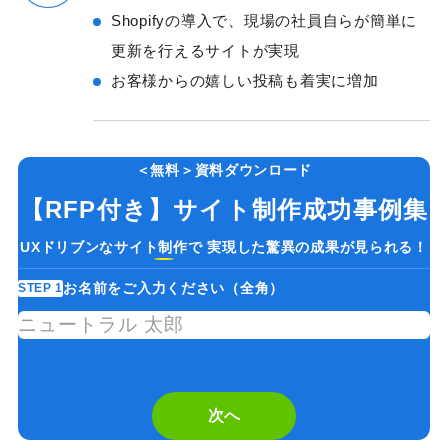
Shopifyの導入で、現場の社員自らが簡単に
更新を行えるサイトが実現
お客様からの嬉しい投稿も着実に増加
＜無料＞資料ダウンロード
【RFP付き】サイト制作成功事例集
UXドリブンなサイト制作で 実現した驚異の成果が見られる！
お名前をご入力ください（全角）
STEP 1
ST
If
you
are
a
次へ
human,
ignore