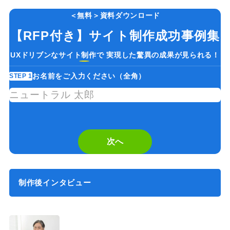
＜無料＞資料ダウンロード
【RFP付き】サイト制作成功事例集
UXドリブンなサイト制作で 実現した驚異の成果が見られる！
お名前をご入力ください（全角）
STEP 1
ST
If
you
are
a
次へ
human,
ignore
this
制作後インタビュー
field