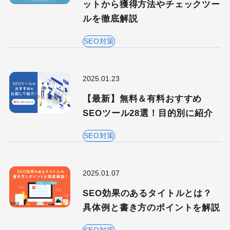
ットから獲得方法やチェックツー
ルを徹底解説
SEO対策
検索する
2025.01.23
人気のキーワード
【最新】無料＆有料おすすめ
Googleアナリティクス
Google広告
SEOツール28選！目的別に紹介
HubSpot
LP(ランディングページ)
SEO対策
MEO
Shopify
SNS広告
TikTok
TikTok運用代行Tips
Webサイトリニューアル
2025.01.07
Webマーケティングツール
SEO効果のあるタイトルとは？
アクセス解析
具体例と書き方のポイントを解説
インフルエンサーマーケTips
オウンドメディア
SEO対策