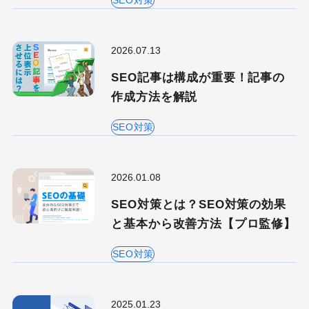
コーポレートサイト
コンテンツマーケティング
2026.07.13
サイト改善
ディスプレイ広告
フレームワーク
ホワイトペーパー
SEO記事は構成が重要！記事の
メルマガ
リスティング広告
作成方法を解説
リンクビルディング
採用サイト
SEO対策
調査レポート
2026.01.08
SEO対策とは？SEO対策の効果
と基本から改善方法【プロ監修】
SEO対策
2025.01.23